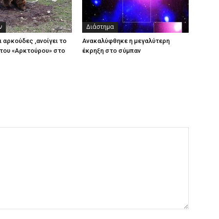
ν
Διάστημα
ι αρκούδες ,ανοίγει το
Ανακαλύφθηκε η μεγαλύτερη
του «Αρκτούρου» στο
έκρηξη στο σύμπαν