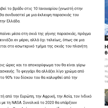
βεί το βράδυ στις 10 Ιανουαρίου (γνωστή στην
 θα συνδυαστεί με μια έκλειψη παρασκιάς του
 την Ελλάδα.
παίνει μέσα στη σκιά της γήινης παρασκιάς, πράγμα
ινιάζει εν μέρει, αλλά όχι τελείως, όπως σε μια
χεται στο εσωτερικό τμήμα της σκιάς του πλανήτη
Η
θ
28
ρις ώρες και το αποκορύφωμα του θα είναι γύρω
Ηλ
σκευής. Το φεγγάρι θα αλλάξει λίγο χρώμα από
πυ
πρ
το 90% του δίσκου του θα καλυφθεί από την
τα
τή από την Ευρώπη, την Αφρική, την Ασία, τον Ινδικό
 με τη NASA. Συνολικά το 2020 θα υπάρξουν