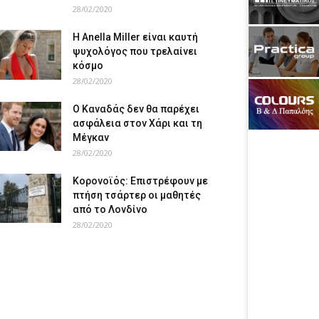
28/02/2020
Η Anella Miller είναι καυτή
ψυχολόγος που τρελαίνει
κόσμο
28/02/2020
Ο Καναδάς δεν θα παρέχει
ασφάλεια στον Χάρι και τη
Μέγκαν
28/02/2020
Κορονοϊός: Επιστρέφουν με
πτήση τσάρτερ οι μαθητές
από το Λονδίνο
28/02/2020