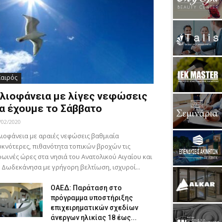
Καιρός
λιοφάνεια με λίγες νεφώσεις
α έχουμε το Σάββατο
/02/2020
ιοφάνεια με αραιές νεφώσεις βαθμιαία
κνότερες, πιθανότητα τοπικών βροχών τις
ωινές ώρες στα νησιά του Ανατολικού Αιγαίου και
 Δωδεκάνησα με γρήγορη βελτίωση, ισχυροί...
ΟΑΕΔ: Παράταση στο
πρόγραμμα υποστήριξης
επιχειρηματικών σχεδίων
άνεργων ηλικίας 18 έως...