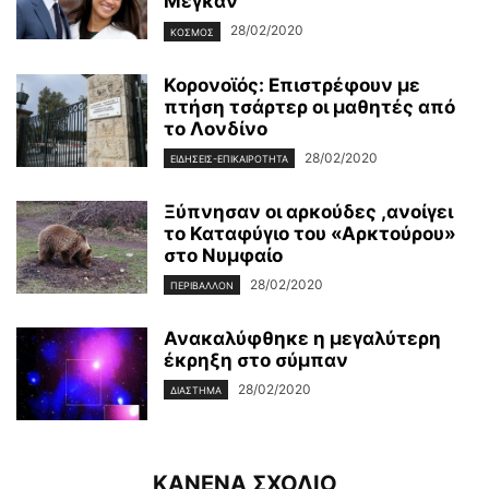
Μέγκαν
28/02/2020
ΚΌΣΜΟΣ
Κορονοϊός: Επιστρέφουν με
πτήση τσάρτερ οι μαθητές από
το Λονδίνο
28/02/2020
ΕΙΔΉΣΕΙΣ-ΕΠΙΚΑΙΡΌΤΗΤΑ
Ξύπνησαν οι αρκούδες ,ανοίγει
το Καταφύγιο του «Αρκτούρου»
στο Νυμφαίο
28/02/2020
ΠΕΡΙΒΆΛΛΟΝ
Ανακαλύφθηκε η μεγαλύτερη
έκρηξη στο σύμπαν
28/02/2020
ΔΙΆΣΤΗΜΑ
ΚΑΝΕΝΑ ΣΧΟΛΙΟ