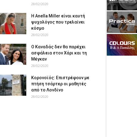
28/02/2020
Η Anella Miller είναι καυτή
ψυχολόγος που τρελαίνει
κόσμο
28/02/2020
Ο Καναδάς δεν θα παρέχει
ασφάλεια στον Χάρι και τη
Μέγκαν
28/02/2020
Κορονοϊός: Επιστρέφουν με
πτήση τσάρτερ οι μαθητές
από το Λονδίνο
28/02/2020