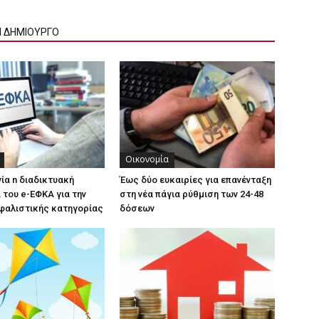
Ν ΔΗΜΙΟΥΡΓΟ
Οικονομία
γία n διαδικτυακή
Έως δύο ευκαιρίες για επανένταξη
του e-ΕΦΚΑ για την
στη νέα πάγια ρύθμιση των 24-48
φαλιστικής κατηγορίας
δόσεων