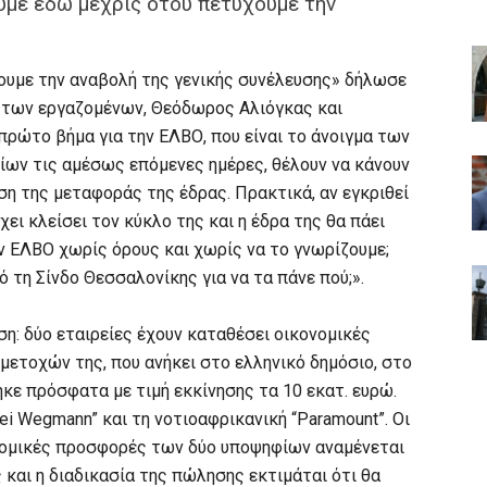
με εδώ μέχρις ότου πετύχουμε την
ουμε την αναβολή της γενικής συνέλευσης» δήλωσε
των εργαζομένων, Θεόδωρος Αλιόγκας και
πρώτο βήμα για την ΕΛΒΟ, που είναι το άνοιγμα των
ων τις αμέσως επόμενες ημέρες, θέλουν να κάνουν
ιση της μεταφοράς της έδρας. Πρακτικά, αν εγκριθεί
χει κλείσει τον κύκλο της και η έδρα της θα πάει
ν ΕΛΒΟ χωρίς όρους και χωρίς να το γνωρίζουμε;
 τη Σίνδο Θεσσαλονίκης για να τα πάνε πού;».
η: δύο εταιρείες έχουν καταθέσει οικονομικές
μετοχών της, που ανήκει στο ελληνικό δημόσιο, στο
κε πρόσφατα με τιμή εκκίνησης τα 10 εκατ. ευρώ.
ei Wegmann” και τη νοτιοαφρικανική “Paramount”. Οι
ονομικές προσφορές των δύο υποψηφίων αναμένεται
 και η διαδικασία της πώλησης εκτιμάται ότι θα