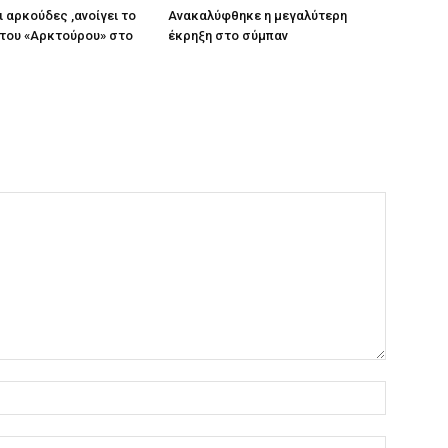
ι αρκούδες ,ανοίγει το
Ανακαλύφθηκε η μεγαλύτερη
του «Αρκτούρου» στο
έκρηξη στο σύμπαν