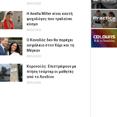
28/02/2020
Η Anella Miller είναι καυτή
ψυχολόγος που τρελαίνει
κόσμο
28/02/2020
Ο Καναδάς δεν θα παρέχει
ασφάλεια στον Χάρι και τη
Μέγκαν
28/02/2020
Κορονοϊός: Επιστρέφουν με
πτήση τσάρτερ οι μαθητές
από το Λονδίνο
28/02/2020