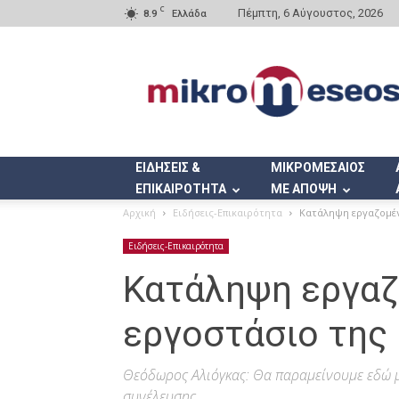
C
Πέμπτη, 6 Αύγουστος, 2026
8.9
Ελλάδα
Mikromeseos.gr
ΕΙΔΗΣΕΙΣ &
ΜΙΚΡΟΜΕΣΑΙΟΣ
ΕΠΙΚΑΙΡΟΤΗΤΑ
ΜΕ ΑΠΟΨΗ
Αρχική
Ειδήσεις-Επικαιρότητα
Κατάληψη εργαζομέν
Ειδήσεις-Επικαιρότητα
Κατάληψη εργαζ
εργοστάσιο της
Θεόδωρος Αλιόγκας: Θα παραμείνουμε εδώ μ
συνέλευσης