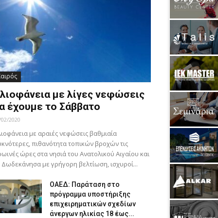
Καιρός
λιοφάνεια με λίγες νεφώσεις
α έχουμε το Σάββατο
/02/2020
ιοφάνεια με αραιές νεφώσεις βαθμιαία
κνότερες, πιθανότητα τοπικών βροχών τις
ωινές ώρες στα νησιά του Ανατολικού Αιγαίου και
 Δωδεκάνησα με γρήγορη βελτίωση, ισχυροί...
ΟΑΕΔ: Παράταση στο
πρόγραμμα υποστήριξης
επιχειρηματικών σχεδίων
άνεργων ηλικίας 18 έως...