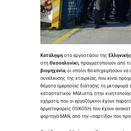
Κατάληψη
στο εργοστάσιο της
Ελληνική
στη
Θεσσαλονίκ
η, πραγματοποιούν από τι
βιομηχανία
, οι οποίοι θα επιχειρήσουν ν
συνέλευσης της εταιρείας, που είναι προγρ
θέματα ημερησίας διάταξης τη μεταφορά τ
καταστατικού. Μάλιστα, στην κινητοποίη
οχήματα, που οι εργαζόμενοι έχουν παρατ
αρματοφορείς ΟSKOSH, που έχουν ανακατ
φορτηγά MAN, από την «παρτίδα» που προο