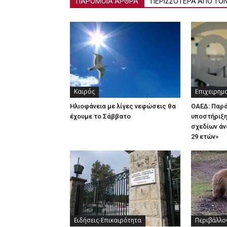
ΠΑΡΟΜΟΙΑ ΑΡΘΡΑ
ΠΕΡΙΣΣΟΤΕΡΑ ΑΠΟ ΤΟ
Καιρός
Επιχειρημ
Ηλιοφάνεια με λίγες νεφώσεις θα
ΟΑΕΔ: Παρ
έχουμε το Σάββατο
υποστήριξη
σχεδίων άν
29 ετών»
Ειδήσεις-Επικαιρότητα
Περιβάλλο