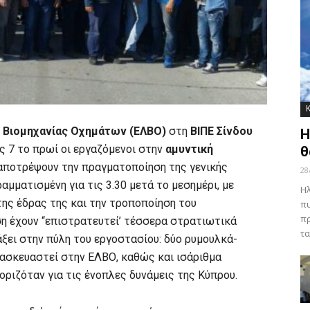
ς Βιομηχανίας Οχημάτων (ΕΛΒΟ)
στη
ΒΙΠΕ Σίνδου
Η
ς 7 το πρωί οι εργαζόμενοι στην
αμυντική
θ
α αποτρέψουν την πραγματοποίηση της γενικής
28
αμματισμένη για τις 3.30 μετά το μεσημέρι, με
Ηλ
ης έδρας της και την τροποποίηση του
πυ
πρ
ση έχουν “επιστρατευτεί’ τέσσερα στρατιωτικά
τα
άξει στην πύλη του εργοστασίου: δύο ρυμουλκά-
ασκευαστεί στην ΕΛΒΟ, καθώς και ισάριθμα
ριζόταν για τις ένοπλες δυνάμεις της Κύπρου.