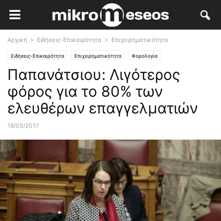
Αρχική
Ειδήσεις-Επικαιρότητα
Επιχειρηματικότητα
Ειδήσεις-Επικαιρότητα
Επιχειρηματικότητα
Φορολογία
Παπανάτσιου: Λιγότερος
Ανθρώπινο Δυναμικό
Ασφαλιστικό
φόρος για το 80% των
ελευθέρων επαγγελματιών
18/05/2017