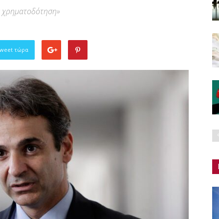
ς χρηματοδότηση»
Tweet τώρα