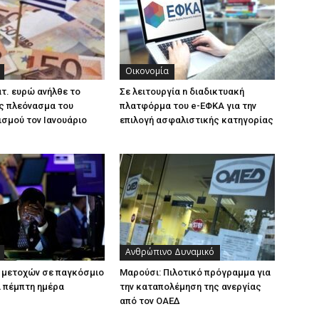
Οικονομία
ατ. ευρώ ανήλθε το
Σε λειτουργία n διαδικτυακή
ς πλεόνασμα του
πλατφόρμα του e-ΕΦΚΑ για την
σμού τον Ιανουάριο
επιλογή ασφαλιστικής κατηγορίας
Ανθρώπινο Δυναμικό
 μετοχών σε παγκόσμιο
Μαρούσι: Πιλοτικό πρόγραμμα για
α πέμπτη ημέρα
την καταπολέμηση της ανεργίας
από τον ΟΑΕΔ