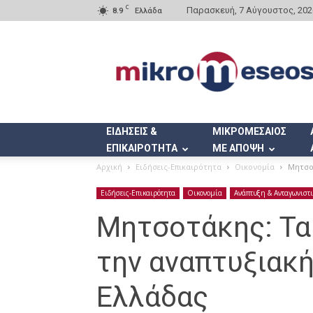
C
Παρασκευή, 7 Αύγουστος, 202
8.9
Ελλάδα
Mikromeseos.gr
ΕΙΔΗΣΕΙΣ &
ΜΙΚΡΟΜΕΣΑΙΟΣ
ΕΠΙΚΑΙΡΟΤΗΤΑ
ΜΕ ΑΠΟΨΗ
Αρχική
Ειδήσεις-Επικαιρότητα
Οικονομία
Μητσο
Ειδήσεις-Επικαιρότητα
Οικονομία
Ανάπτυξη & Ανταγωνιστ
Μητσοτάκης: Τα
την αναπτυξιακή
Ελλάδας