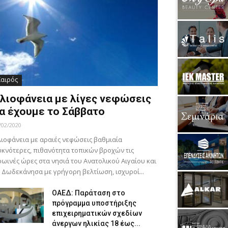
Καιρός
λιοφάνεια με λίγες νεφώσεις
α έχουμε το Σάββατο
/02/2020
ιοφάνεια με αραιές νεφώσεις βαθμιαία
κνότερες, πιθανότητα τοπικών βροχών τις
ωινές ώρες στα νησιά του Ανατολικού Αιγαίου και
 Δωδεκάνησα με γρήγορη βελτίωση, ισχυροί...
ΟΑΕΔ: Παράταση στο
πρόγραμμα υποστήριξης
επιχειρηματικών σχεδίων
άνεργων ηλικίας 18 έως...