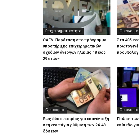
Επιχειρηματικότητα
Οικονομία
ΟΑΕΔ: Παράταση στο πρόγραμμα
Στα 495 εκ
υποστήριξης επιχειρηματικών
πρωτογενέ
σχεδίων άνεργων ηλικίας 18 έως
προϋπολογι
29 ετών»
Οικονομία
Οικονομία
Έως δύο ευκαιρίες για επανένταξη
Πτώση των
στη νέα πάγια ρύθμιση των 24-48
επίπεδο γι
δόσεων