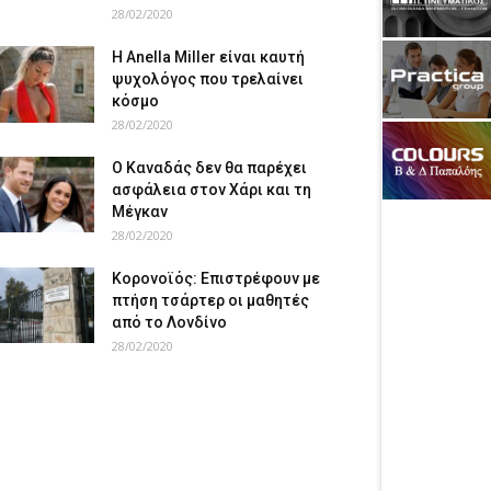
28/02/2020
Η Anella Miller είναι καυτή
ψυχολόγος που τρελαίνει
κόσμο
28/02/2020
Ο Καναδάς δεν θα παρέχει
ασφάλεια στον Χάρι και τη
Μέγκαν
28/02/2020
Κορονοϊός: Επιστρέφουν με
πτήση τσάρτερ οι μαθητές
από το Λονδίνο
28/02/2020