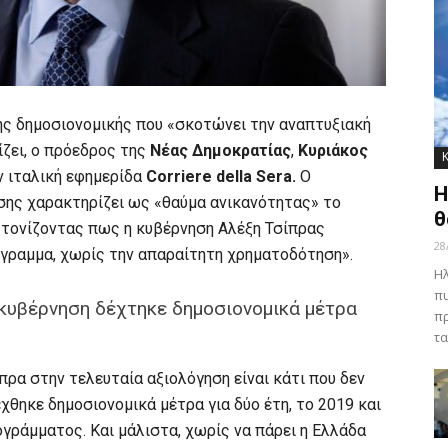
ής δημοσιονομικής που «σκοτώνει την αναπτυξιακή
ίζει, ο πρόεδρος της
Νέας Δημοκρατίας
,
Κυριάκος
ν ιταλική εφημερίδα
Corriere della Sera.
Ο
Η
σης χαρακτηρίζει ως «θαύμα ανικανότητας» το
θ
τονίζοντας πως η κυβέρνηση Αλέξη Τσίπρας
28
γραμμα, χωρίς την απαραίτητη χρηματοδότηση».
Ηλ
πυ
κυβέρνηση δέχτηκε δημοσιονομικά μέτρα
πρ
τα
πρα στην τελευταία αξιολόγηση είναι κάτι που δεν
έχθηκε δημοσιονομικά μέτρα για δύο έτη, το 2019 και
ογράμματος. Και μάλιστα, χωρίς να πάρει η Ελλάδα