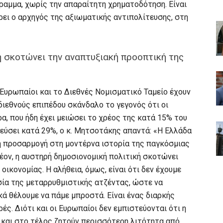
ραμμα, χωρίς την απαραίτητη χρηματοδότηση. Είναι
ει ο αρχηγός της αξιωματικής αντιπολίτευσης, στη
ή σκοτώνει την αναπτυξιακή προοπτική της
 Ευρωπαίοι και το Διεθνές Νομισματικό Ταμείο έχουν
 διεθνούς επιπέδου σκάνδαλο το γεγονός ότι οι
α, που ήδη έχει μειώσει το χρέος της κατά 15% του
ρρεύσει κατά 29%, ο κ. Μητσοτάκης απαντά: «Η Ελλάδα
ή προσαρμογή στη μοντέρνα ιστορία της παγκόσμιας
λέον, η αυστηρή δημοσιονομική πολιτική σκοτώνει
οικονομίας. Η αλήθεια, όμως, είναι ότι δεν έχουμε
σία της μεταρρυθμιστικής ατζέντας, ώστε να
κά θέλουμε να πάμε μπροστά. Είναι ένας διαρκής
ές. Διότι και οι Ευρωπαίοι δεν εμπιστεύονται ότι η
 και στο τέλος ζητούν περισσότερη λιτότητα από