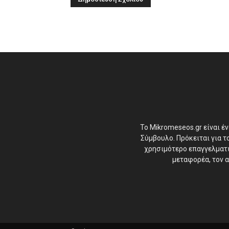
Το Mikromeseos.gr είναι έ
Σύμβουλο. Πρόκειται για 
χρησιμότερο επαγγελματικ
μεταφορέα, τον α