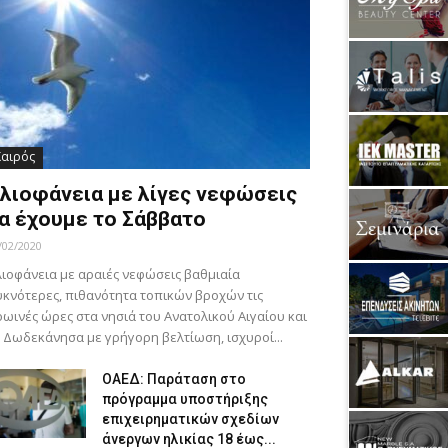
Καιρός
λιοφάνεια με λίγες νεφώσεις
α έχουμε το Σάββατο
/02/2020
ιοφάνεια με αραιές νεφώσεις βαθμιαία
κνότερες, πιθανότητα τοπικών βροχών τις
ωινές ώρες στα νησιά του Ανατολικού Αιγαίου και
 Δωδεκάνησα με γρήγορη βελτίωση, ισχυροί...
ΟΑΕΔ: Παράταση στο
πρόγραμμα υποστήριξης
επιχειρηματικών σχεδίων
άνεργων ηλικίας 18 έως...