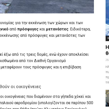
στυνομίας για την εκκένωση των χώρων και των
ηνικό
από
πρόσφυγες
και
μετανάστες
. Ειδικότερα,
ση εκκένωσης από πρόσφυγες και μετανάστες των
Η
θ
ί έξω από τις τρεις δομές, ενώ έχουν αποκλείσει
28
 μισθωμένα από τον Διεθνή Οργανισμό
Ηλ
μεταφέρουν τους πρόσφυγες και η επιβίβαση
πυ
πρ
τα
ούν οι οικογένειες
ι οικογένειες που διαμένουν στα γήπεδα χόκεϊ και
παλαιού αεροδρομίου (υπολογίζονται σε περίπου 500