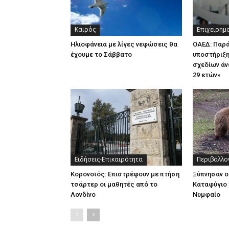
Καιρός
Επιχειρημ
Ηλιοφάνεια με λίγες νεφώσεις θα
ΟΑΕΔ: Παρ
έχουμε το Σάββατο
υποστήριξη
σχεδίων άν
29 ετών»
Ειδήσεις-Επικαιρότητα
Περιβάλλο
Κορονοϊός: Επιστρέφουν με πτήση
Ξύπνησαν ο
τσάρτερ οι μαθητές από το
Καταφύγιο 
Λονδίνο
Νυμφαίο