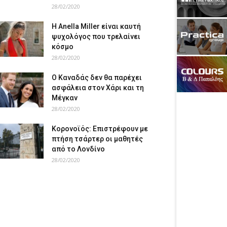
28/02/2020
Η Anella Miller είναι καυτή
ψυχολόγος που τρελαίνει
κόσμο
28/02/2020
Ο Καναδάς δεν θα παρέχει
ασφάλεια στον Χάρι και τη
Μέγκαν
28/02/2020
Κορονοϊός: Επιστρέφουν με
πτήση τσάρτερ οι μαθητές
από το Λονδίνο
28/02/2020