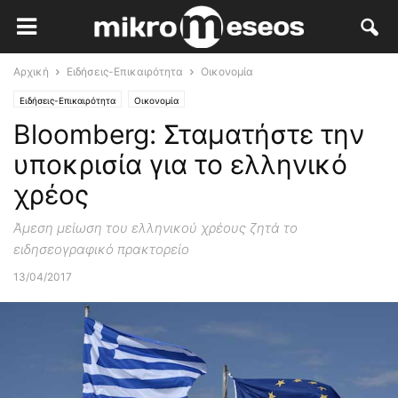
Αρχική
Ειδήσεις-Επικαιρότητα
Οικονομία
Ειδήσεις-Επικαιρότητα
Οικονομία
Bloomberg: Σταματήστε την
υποκρισία για το ελληνικό
χρέος
Άμεση μείωση του ελληνικού χρέους ζητά το
ειδησεογραφικό πρακτορείο
13/04/2017