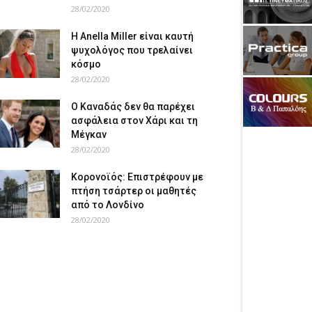
28/02/2020
Η Anella Miller είναι καυτή
ψυχολόγος που τρελαίνει
κόσμο
28/02/2020
Ο Καναδάς δεν θα παρέχει
ασφάλεια στον Χάρι και τη
Μέγκαν
28/02/2020
Κορονοϊός: Επιστρέφουν με
πτήση τσάρτερ οι μαθητές
από το Λονδίνο
28/02/2020