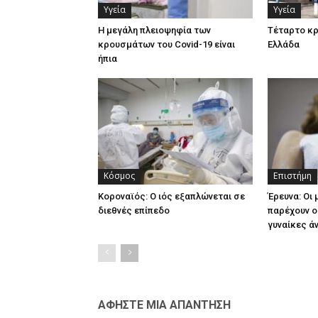
Υγεία
Υγεία
Η μεγάλη πλειοψηφία των
Τέταρτο κρ
κρουσμάτων του Covid-19 είναι
Ελλάδα
ήπια
Κόσμος
Επιστήμη
Κοροναϊός: Ο ιός εξαπλώνεται σε
Έρευνα: Οι
διεθνές επίπεδο
παρέχουν ο
γυναίκες ά
ΑΦΗΣΤΕ ΜΙΑ ΑΠΑΝΤΗΣΗ