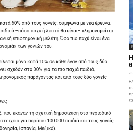
κατά 60% από τους γονείς, σύμφωνα με νέα έρευνα.
αιδιού –πόσο παχύ ή λεπτό θα είναι– κληρονομείται
ανική επιστημονική μελέτη. Όσο πιο παχύ είναι ένα
ονομιά» των γονιών του.
Η
είλεται μόνο κατά 10% σε κάθε έναν από τους δύο
θ
νει σχεδόν στο 30% για τα πιο παχιά παιδιά,
28
ληρονομικός παράγοντας και από τους δύο γονείς
Ηλ
πυ
πρ
ρες
τα
ξ, που έκαναν τη σχετική δημοσίευση στο περιοδικό
στοιχεία για περίπου 100.000 παιδιά και τους γονείς
δονησία, Ισπανία, Μεξικό).