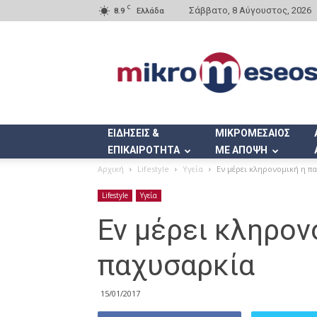
C
Σάββατο, 8 Αύγουστος, 2026
8.9
Ελλάδα
Mikromeseos.gr
ΕΙΔΗΣΕΙΣ &
ΜΙΚΡΟΜΕΣΑΙΟΣ
ΕΠΙΚΑΙΡΟΤΗΤΑ
ΜΕ ΑΠΟΨΗ
Αρχική
Lifestyle
Υγεία
Εν μέρει κληρονομική η π
Lifestyle
Υγεία
Εν μέρει κληρον
παχυσαρκία
15/01/2017