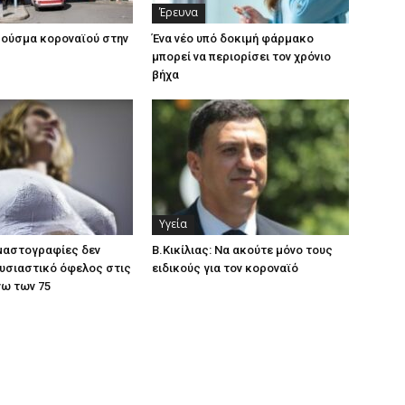
Έρευνα
ούσμα κοροναϊού στην
Ένα νέο υπό δοκιμή φάρμακο
μπορεί να περιορίσει τον χρόνιο
βήχα
Υγεία
 μαστογραφίες δεν
Β.Κικίλιας: Να ακούτε μόνο τους
υσιαστικό όφελος στις
ειδικούς για τον κοροναϊό
νω των 75