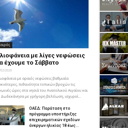
Καιρός
λιοφάνεια με λίγες νεφώσεις
α έχουμε το Σάββατο
/02/2020
ιοφάνεια με αραιές νεφώσεις βαθμιαία
κνότερες, πιθανότητα τοπικών βροχών τις
ωινές ώρες στα νησιά του Ανατολικού Αιγαίου και
 Δωδεκάνησα με γρήγορη βελτίωση, ισχυροί...
ΟΑΕΔ: Παράταση στο
πρόγραμμα υποστήριξης
επιχειρηματικών σχεδίων
άνεργων ηλικίας 18 έως...