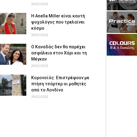
28/02/2020
Η Anella Miller είναι καυτή
ψυχολόγος που τρελαίνει
κόσμο
28/02/2020
Ο Καναδάς δεν θα παρέχει
ασφάλεια στον Χάρι και τη
Μέγκαν
28/02/2020
Κορονοϊός: Επιστρέφουν με
πτήση τσάρτερ οι μαθητές
από το Λονδίνο
28/02/2020