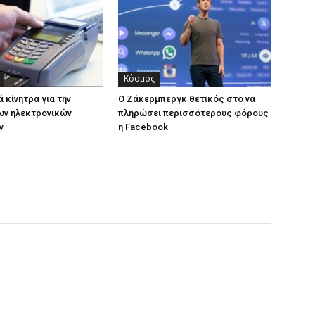
Κόσμος
 κίνητρα για την
Ο Ζάκερμπεργκ θετικός στο να
ων ηλεκτρονικών
πληρώσει περισσότερους φόρους
ν
η Facebook