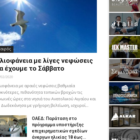
Καιρός
λιοφάνεια με λίγες νεφώσεις
α έχουμε το Σάββατο
/02/2020
ιοφάνεια με αραιές νεφώσεις βαθμιαία
κνότερες, πιθανότητα τοπικών βροχών τις
ωινές ώρες στα νησιά του Ανατολικού Αιγαίου και
 Δωδεκάνησα με γρήγορη βελτίωση, ισχυροί...
ΟΑΕΔ: Παράταση στο
πρόγραμμα υποστήριξης
επιχειρηματικών σχεδίων
άνεργων ηλικίας 18 έως...