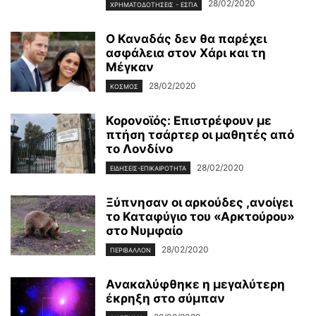
28/02/2020
ΧΡΗΜΑΤΟΔΟΤΉΣΕΙΣ - ΕΣΠΑ
Ο Καναδάς δεν θα παρέχει
ασφάλεια στον Χάρι και τη
Μέγκαν
28/02/2020
ΚΌΣΜΟΣ
Κορονοϊός: Επιστρέφουν με
πτήση τσάρτερ οι μαθητές από
το Λονδίνο
28/02/2020
ΕΙΔΉΣΕΙΣ-ΕΠΙΚΑΙΡΌΤΗΤΑ
Ξύπνησαν οι αρκούδες ,ανοίγει
το Καταφύγιο του «Αρκτούρου»
στο Νυμφαίο
28/02/2020
ΠΕΡΙΒΆΛΛΟΝ
Ανακαλύφθηκε η μεγαλύτερη
έκρηξη στο σύμπαν