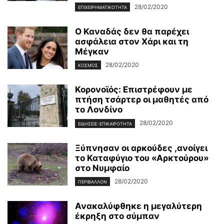
28/02/2020
ΕΠΙΧΕΙΡΗΜΑΤΙΚΌΤΗΤΑ
Ο Καναδάς δεν θα παρέχει
ασφάλεια στον Χάρι και τη
Μέγκαν
28/02/2020
ΚΌΣΜΟΣ
Κορονοϊός: Επιστρέφουν με
πτήση τσάρτερ οι μαθητές από
το Λονδίνο
28/02/2020
ΕΙΔΉΣΕΙΣ-ΕΠΙΚΑΙΡΌΤΗΤΑ
Ξύπνησαν οι αρκούδες ,ανοίγει
το Καταφύγιο του «Αρκτούρου»
στο Νυμφαίο
28/02/2020
ΠΕΡΙΒΆΛΛΟΝ
Ανακαλύφθηκε η μεγαλύτερη
έκρηξη στο σύμπαν