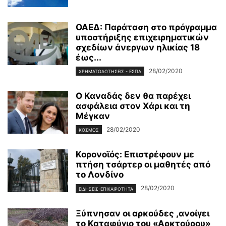
ΟΑΕΔ: Παράταση στο πρόγραμμα
υποστήριξης επιχειρηματικών
σχεδίων άνεργων ηλικίας 18
έως...
28/02/2020
ΧΡΗΜΑΤΟΔΟΤΉΣΕΙΣ - ΕΣΠΑ
Ο Καναδάς δεν θα παρέχει
ασφάλεια στον Χάρι και τη
Μέγκαν
28/02/2020
ΚΌΣΜΟΣ
Κορονοϊός: Επιστρέφουν με
πτήση τσάρτερ οι μαθητές από
το Λονδίνο
28/02/2020
ΕΙΔΉΣΕΙΣ-ΕΠΙΚΑΙΡΌΤΗΤΑ
Ξύπνησαν οι αρκούδες ,ανοίγει
το Καταφύγιο του «Αρκτούρου»