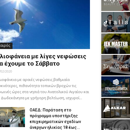
Καιρός
λιοφάνεια με λίγες νεφώσεις
α έχουμε το Σάββατο
/02/2020
ιοφάνεια με αραιές νεφώσεις βαθμιαία
κνότερες, πιθανότητα τοπικών βροχών τις
ωινές ώρες στα νησιά του Ανατολικού Αιγαίου και
 Δωδεκάνησα με γρήγορη βελτίωση, ισχυροί...
ΟΑΕΔ: Παράταση στο
πρόγραμμα υποστήριξης
επιχειρηματικών σχεδίων
άνεργων ηλικίας 18 έως...