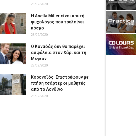
28/02/2020
Η Anella Miller είναι καυτή
ψυχολόγος που τρελαίνει
κόσμο
28/02/2020
Ο Καναδάς δεν θα παρέχει
ασφάλεια στον Χάρι και τη
Μέγκαν
28/02/2020
Κορονοϊός: Επιστρέφουν με
πτήση τσάρτερ οι μαθητές
από το Λονδίνο
28/02/2020