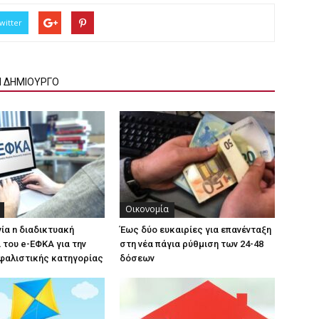
witter
Ν ΔΗΜΙΟΥΡΓΟ
Οικονομία
γία n διαδικτυακή
Έως δύο ευκαιρίες για επανένταξη
του e-ΕΦΚΑ για την
στη νέα πάγια ρύθμιση των 24-48
φαλιστικής κατηγορίας
δόσεων