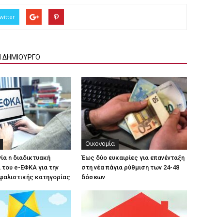
witter
Ν ΔΗΜΙΟΥΡΓΟ
Οικονομία
γία n διαδικτυακή
Έως δύο ευκαιρίες για επανένταξη
του e-ΕΦΚΑ για την
στη νέα πάγια ρύθμιση των 24-48
φαλιστικής κατηγορίας
δόσεων