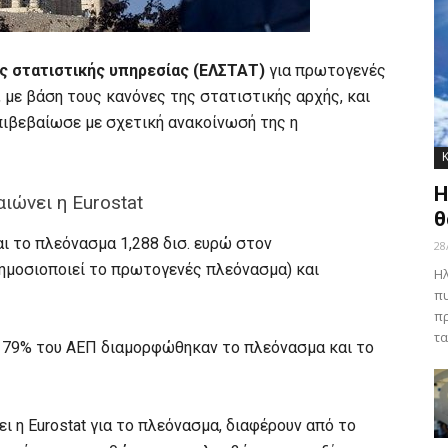
ς στατιστικής υπηρεσίας (ΕΛΣΤΑΤ)
για πρωτογενές
, με βάση τους κανόνες της στατιστικής αρχής, και
πιβεβαίωσε με σχετική ανακοίνωσή της η
Η
ιώνει η Eurostat
θ
αι το πλεόνασμα 1,288 δισ. ευρώ στον
28
δημοσιοποιεί το πρωτογενές πλεόνασμα) και
Ηλ
πυ
πρ
τα
ο 179% του ΑΕΠ διαμορφώθηκαν το πλεόνασμα και το
ει η Eurostat για το πλεόνασμα, διαφέρουν από το