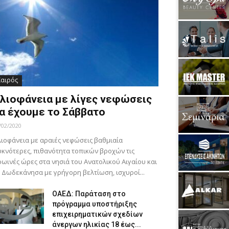
Καιρός
λιοφάνεια με λίγες νεφώσεις
α έχουμε το Σάββατο
/02/2020
ιοφάνεια με αραιές νεφώσεις βαθμιαία
κνότερες, πιθανότητα τοπικών βροχών τις
ωινές ώρες στα νησιά του Ανατολικού Αιγαίου και
 Δωδεκάνησα με γρήγορη βελτίωση, ισχυροί...
ΟΑΕΔ: Παράταση στο
πρόγραμμα υποστήριξης
επιχειρηματικών σχεδίων
άνεργων ηλικίας 18 έως...