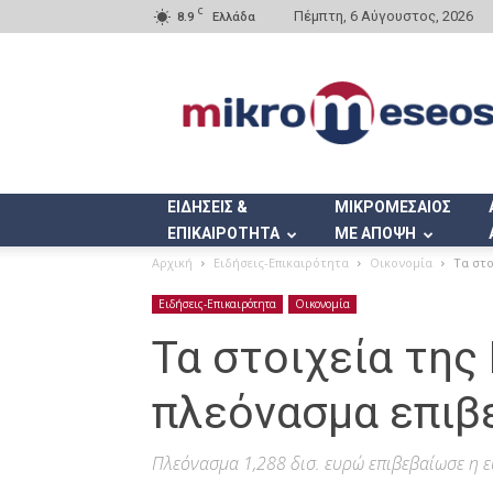
C
Πέμπτη, 6 Αύγουστος, 2026
8.9
Ελλάδα
Mikromeseos.gr
ΕΙΔΗΣΕΙΣ &
ΜΙΚΡΟΜΕΣΑΙΟΣ
ΕΠΙΚΑΙΡΟΤΗΤΑ
ΜΕ ΑΠΟΨΗ
Αρχική
Ειδήσεις-Επικαιρότητα
Οικονομία
Τα στο
Ειδήσεις-Επικαιρότητα
Οικονομία
Τα στοιχεία της
πλεόνασμα επιβε
Πλεόνασμα 1,288 δισ. ευρώ επιβεβαίωσε η 