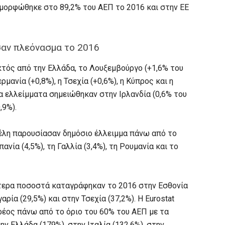
μορφώθηκε στο 89,2% του ΑΕΠ το 2016 και στην ΕΕ
αν πλεόνασμα το 2016
τός από την Ελλάδα, το Λουξεμβούργο (+1,6% του
ερμανία (+0,8%), η Τσεχία (+0,6%), η Κύπρος και η
ρα ελλείμματα σημειώθηκαν στην Ιρλανδία (0,6% του
,9%).
μέλη παρουσίασαν δημόσιο έλλειμμα πάνω από το
ανία (4,5%), τη Γαλλία (3,4%), τη Ρουμανία και το
τερα ποσοστά καταγράφηκαν το 2016 στην Εσθονία
αρία (29,5%) και στην Τσεχία (37,2%). Η Eurostat
ρέος πάνω από το όριο του 60% του ΑΕΠ με τα
 Ελλάδα (179%), στην Ιταλία (132,6%), στην