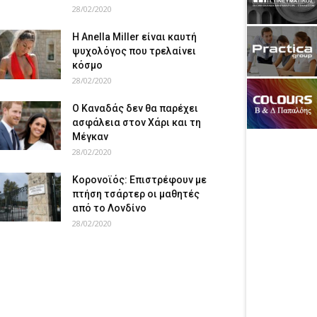
28/02/2020
Η Anella Miller είναι καυτή
ψυχολόγος που τρελαίνει
κόσμο
28/02/2020
Ο Καναδάς δεν θα παρέχει
ασφάλεια στον Χάρι και τη
Μέγκαν
28/02/2020
Κορονοϊός: Επιστρέφουν με
πτήση τσάρτερ οι μαθητές
από το Λονδίνο
28/02/2020