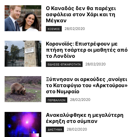
Ο Καναδάς δεν θα παρέχει
ασφάλεια στον Χάρι και τη
Μέγκαν
28/02/2020
ΚΌΣΜΟΣ
Κορονοϊός: Επιστρέφουν με
πτήση τσάρτερ οι μαθητές από
το Λονδίνο
28/02/2020
ΕΙΔΉΣΕΙΣ-ΕΠΙΚΑΙΡΌΤΗΤΑ
Ξύπνησαν οι αρκούδες ,ανοίγει
το Καταφύγιο του «Αρκτούρου»
στο Νυμφαίο
28/02/2020
ΠΕΡΙΒΆΛΛΟΝ
Ανακαλύφθηκε η μεγαλύτερη
έκρηξη στο σύμπαν
28/02/2020
ΔΙΆΣΤΗΜΑ