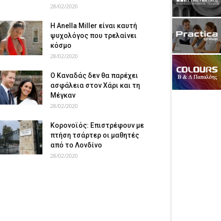
28/02/2020
Η Anella Miller είναι καυτή
ψυχολόγος που τρελαίνει
κόσμο
28/02/2020
Ο Καναδάς δεν θα παρέχει
ασφάλεια στον Χάρι και τη
Μέγκαν
28/02/2020
Κορονοϊός: Επιστρέφουν με
πτήση τσάρτερ οι μαθητές
από το Λονδίνο
28/02/2020