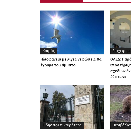
Καιρός
Επιχειρημ
Ηλιοφάνεια με λίγες νεφώσεις θα
ΟΑΕΔ: Παρ
έχουμε το Σάββατο
υποστήριξη
σχεδίων άν
29 ετών»
Ειδήσεις-Επικαιρότητα
Περιβάλλο