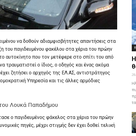
ειμένου να δοθούν αδιαμφισβήτητες απαντήσεις στα
η του παγιδευμένου φακέλου στα χέρια του πρώην
ο αυτοκίνητο που τον μετέφερε στο σπίτι του από
Η
α τραυματιστεί ο ίδιος, ο οδηγός και ένας ακόμα
θ
έχει ζητήσει ο αρχηγός της ΕΛ.ΑΣ, αντιστράτηγος
28
ομοκρατική Υπηρεσία και τις άλλες αρμόδιες
Ηλ
πυ
πρ
τα
 του Λουκά Παπαδήμου
φτασε ο παγιδευμένος φάκελος στα χέρια του πρώην
ομικές πηγές, μέχρι στιγμής δεν έχει δοθεί τελική