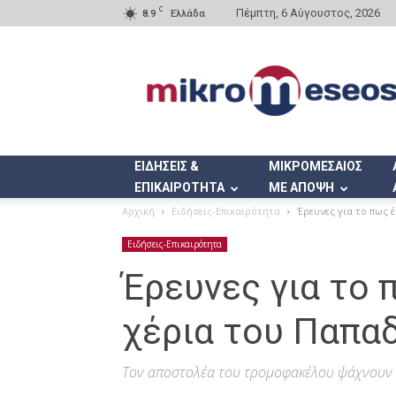
C
Πέμπτη, 6 Αύγουστος, 2026
8.9
Ελλάδα
Mikromeseos.gr
ΕΙΔΗΣΕΙΣ &
ΜΙΚΡΟΜΕΣΑΙΟΣ
ΕΠΙΚΑΙΡΟΤΗΤΑ
ΜΕ ΑΠΟΨΗ
Αρχική
Ειδήσεις-Επικαιρότητα
Έρευνες για το πως
Ειδήσεις-Επικαιρότητα
Έρευνες για το
χέρια του Παπα
Τον αποστολέα του τρομοφακέλου ψάχνουν 