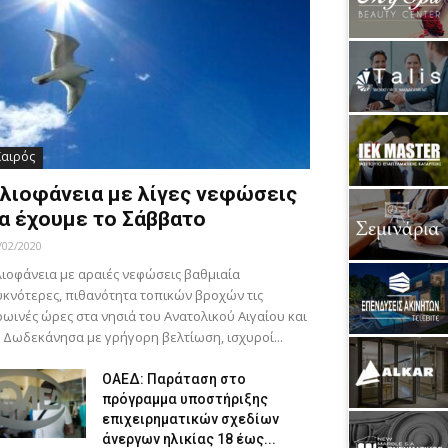
Καιρός
λιοφάνεια με λίγες νεφώσεις
α έχουμε το Σάββατο
/02/2020
ιοφάνεια με αραιές νεφώσεις βαθμιαία
κνότερες, πιθανότητα τοπικών βροχών τις
ωινές ώρες στα νησιά του Ανατολικού Αιγαίου και
 Δωδεκάνησα με γρήγορη βελτίωση, ισχυροί...
ΟΑΕΔ: Παράταση στο
πρόγραμμα υποστήριξης
επιχειρηματικών σχεδίων
άνεργων ηλικίας 18 έως...