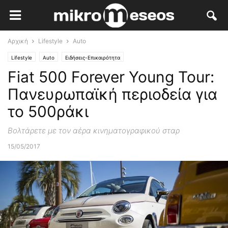
Αρχική
Lifestyle
Auto
Lifestyle
Auto
Ειδήσεις-Επικαιρότητα
Fiat 500 Forever Young Tour:
Πανευρωπαϊκή περιοδεία για
το 500ράκι
Βολτάρετε με τον αέρα κινηματογραφικού σταρ
15/05/2017