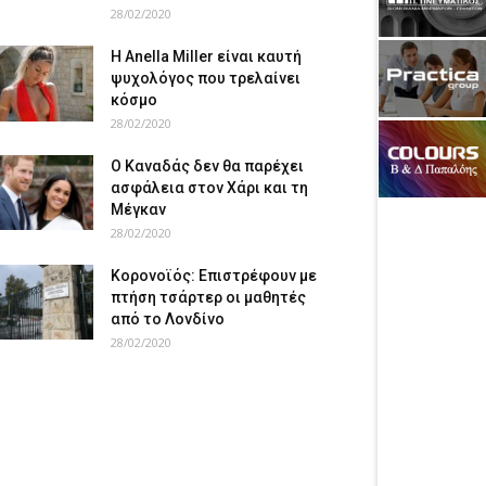
28/02/2020
Η Anella Miller είναι καυτή
ψυχολόγος που τρελαίνει
κόσμο
28/02/2020
Ο Καναδάς δεν θα παρέχει
ασφάλεια στον Χάρι και τη
Μέγκαν
28/02/2020
Κορονοϊός: Επιστρέφουν με
πτήση τσάρτερ οι μαθητές
από το Λονδίνο
28/02/2020