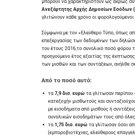
μπορούν να χαρακτηριστούν ως άκρως συν
Ανεξάρτητης Αρχής Δημοσίων Εσόδων 
γλιτώνουν κάθε χρόνο οι φορολογούμενοι
Σύμφωνα με τον «Ελεύθερο Τύπο, όπως α
επεξεργασίας των δεδομένων των δηλώσ
του έτους 2016,το συνολικό ποσό φόρου 
προηγούμενο έτος εξαιτίας της έκπτωσης
των μισθών και των συντάξεων, ανήλθε σε 
Από το ποσό αυτό:
τα
7,9 δισ. ευρώ
τα γλίτωσαν περίπου 
κατεξοχήν μισθωτούς και συνταξιούχο
με εισοδήματα από μισθούς ή συντάξει
συνολικών εισοδημάτων τους από όλες 
τα
1,75 δισ. ευρώ
τα γλίτωσαν όσοι απ
(εμποροβιοτέχνες, ελεύθερους επαγγελ