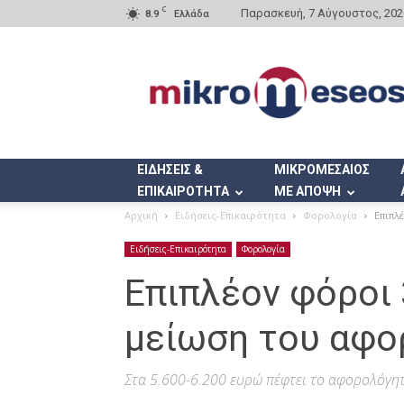
C
Παρασκευή, 7 Αύγουστος, 202
8.9
Ελλάδα
Mikromeseos.gr
ΕΙΔΗΣΕΙΣ &
ΜΙΚΡΟΜΕΣΑΙΟΣ
ΕΠΙΚΑΙΡΟΤΗΤΑ
ΜΕ ΑΠΟΨΗ
Αρχική
Ειδήσεις-Επικαιρότητα
Φορολογία
Επιπλ
Ειδήσεις-Επικαιρότητα
Φορολογία
Επιπλέον φόροι 
μείωση του αφ
Στα 5.600-6.200 ευρώ πέφτει το αφορολόγη