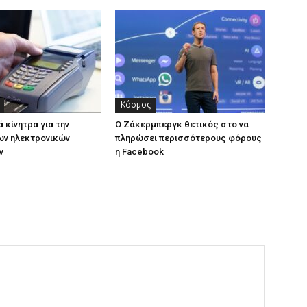
Κόσμος
 κίνητρα για την
Ο Ζάκερμπεργκ θετικός στο να
ων ηλεκτρονικών
πληρώσει περισσότερους φόρους
ν
η Facebook