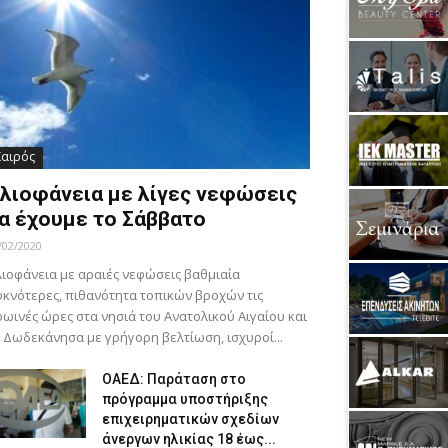
Καιρός
λιοφάνεια με λίγες νεφώσεις
α έχουμε το Σάββατο
/02/2020
ιοφάνεια με αραιές νεφώσεις βαθμιαία
κνότερες, πιθανότητα τοπικών βροχών τις
ωινές ώρες στα νησιά του Ανατολικού Αιγαίου και
 Δωδεκάνησα με γρήγορη βελτίωση, ισχυροί...
ΟΑΕΔ: Παράταση στο
πρόγραμμα υποστήριξης
επιχειρηματικών σχεδίων
άνεργων ηλικίας 18 έως...