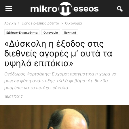
Αρχική
Ειδήσεις-Επικαιρότητα
Οικονομία
Ειδήσεις-Επικαιρότητα
Οικονομία
Πολιτική
«Δύσκολη η έξοδος στις
διεθνείς αγορές μ’ αυτά τα
υψηλά επιτόκια»
Θεόδωρος Φορτσάκης: Εύχομαι πραγματικά η χώρα να
μπει σε φάση ανάπτυξης, αλλά φοβάμαι ότι δεν θα
μπορέσει να το πετύχει εύκολα
19/07/2017