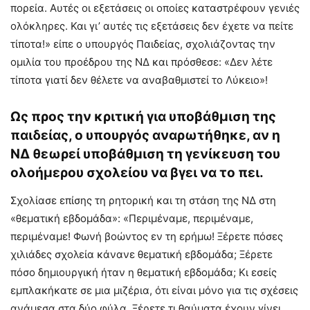
πορεία. Αυτές οι εξετάσεις οι οποίες καταστρέφουν γενιές
ολόκληρες. Και γι’ αυτές τις εξετάσεις δεν έχετε να πείτε
τίποτα!» είπε ο υπουργός Παιδείας, σχολιάζοντας την
ομιλία του προέδρου της ΝΔ και πρόσθεσε: «Δεν λέτε
τίποτα γιατί δεν θέλετε να αναβαθμιστεί το Λύκειο»!
Ως προς την κριτική για υποβάθμιση της
παιδείας, ο υπουργός αναρωτήθηκε, αν η
ΝΔ θεωρεί υποβάθμιση τη γενίκευση του
ολοήμερου σχολείου να βγει να το πει.
Σχολίασε επίσης τη ρητορική και τη στάση της ΝΔ στη
«θεματική εβδομάδα»: «Περιμέναμε, περιμέναμε,
περιμέναμε! Φωνή βοώντος εν τη ερήμω! Ξέρετε πόσες
χιλιάδες σχολεία κάνανε θεματική εβδομάδα; Ξέρετε
πόσο δημιουργική ήταν η θεματική εβδομάδα; Κι εσείς
εμπλακήκατε σε μια μιζέρια, ότι είναι μόνο για τις σχέσεις
ανάμεσα στα δύο φύλα. Ξέρετε τι θαύματα έχουν γίνει