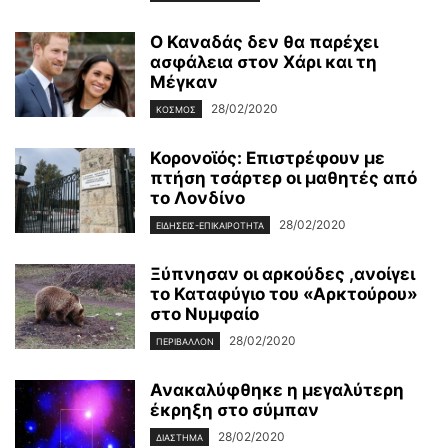
Ο Καναδάς δεν θα παρέχει
ασφάλεια στον Χάρι και τη
Μέγκαν
28/02/2020
ΚΌΣΜΟΣ
Κορονοϊός: Επιστρέφουν με
πτήση τσάρτερ οι μαθητές από
το Λονδίνο
28/02/2020
ΕΙΔΉΣΕΙΣ-ΕΠΙΚΑΙΡΌΤΗΤΑ
Ξύπνησαν οι αρκούδες ,ανοίγει
το Καταφύγιο του «Αρκτούρου»
στο Νυμφαίο
28/02/2020
ΠΕΡΙΒΆΛΛΟΝ
Ανακαλύφθηκε η μεγαλύτερη
έκρηξη στο σύμπαν
28/02/2020
ΔΙΆΣΤΗΜΑ