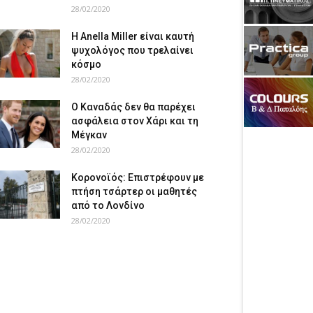
28/02/2020
Η Anella Miller είναι καυτή
ψυχολόγος που τρελαίνει
κόσμο
28/02/2020
Ο Καναδάς δεν θα παρέχει
ασφάλεια στον Χάρι και τη
Μέγκαν
28/02/2020
Κορονοϊός: Επιστρέφουν με
πτήση τσάρτερ οι μαθητές
από το Λονδίνο
28/02/2020