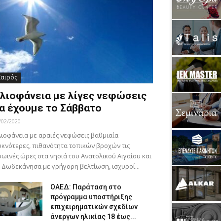
Καιρός
λιοφάνεια με λίγες νεφώσεις
α έχουμε το Σάββατο
/02/2020
ιοφάνεια με αραιές νεφώσεις βαθμιαία
κνότερες, πιθανότητα τοπικών βροχών τις
ωινές ώρες στα νησιά του Ανατολικού Αιγαίου και
 Δωδεκάνησα με γρήγορη βελτίωση, ισχυροί...
ΟΑΕΔ: Παράταση στο
πρόγραμμα υποστήριξης
επιχειρηματικών σχεδίων
άνεργων ηλικίας 18 έως...