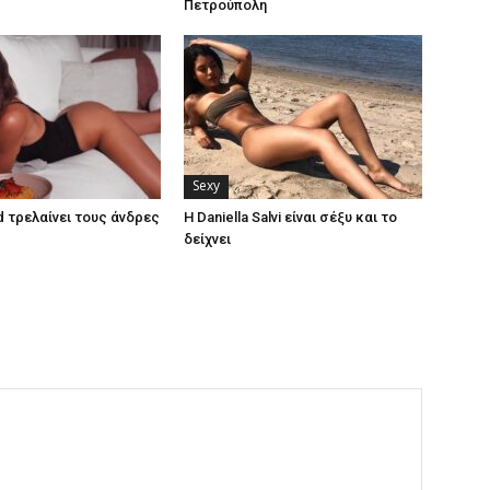
Πετρούπολη
Sexy
d τρελαίνει τους άνδρες
Η Daniella Salvi είναι σέξυ και το
δείχνει