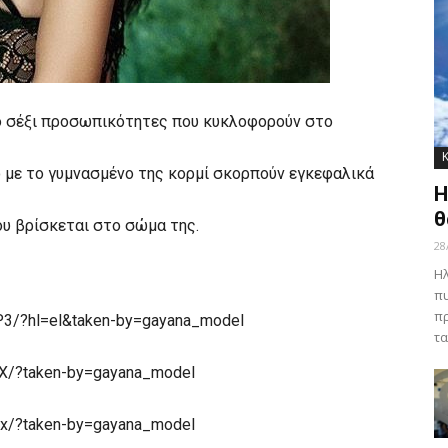
πιο σέξι προσωπικότητες που κυκλοφορούν στο
 με το γυμνασμένο της κορμί σκορπούν εγκεφαλικά
Η
θ
που βρίσκεται στο σώμα της.
28
Ηλ
πυ
πρ
3/?hl=el&taken-by=gayana_model
τα
X/?taken-by=gayana_model
x/?taken-by=gayana_model