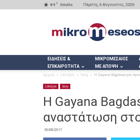
C
Πέμπτη, 6 Αύγουστος, 2026
8.9
Ελλάδα
Mikromeseos.gr
ΕΙΔΗΣΕΙΣ &
ΜΙΚΡΟΜΕΣΑΙΟΣ
ΕΠΙΚΑΙΡΟΤΗΤΑ
ΜΕ ΑΠΟΨΗ
Αρχική
Lifestyle
Sexy
Η Gayana Bagdasaryan προ
Lifestyle
Sexy
Η Gayana Bagda
αναστάτωση στο
30/08/2017