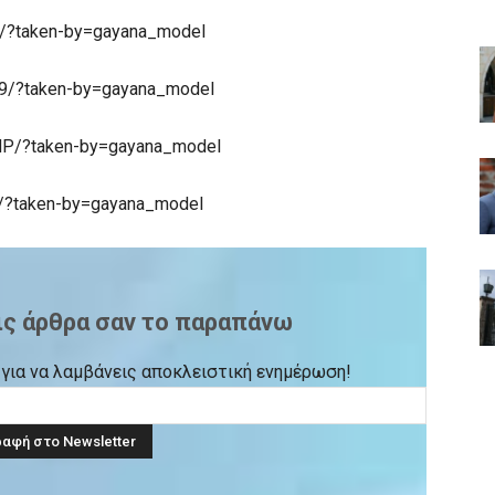
x/?taken-by=gayana_model
9/?taken-by=gayana_model
HP/?taken-by=gayana_model
j/?taken-by=gayana_model
ις άρθρα σαν το παραπάνω
ck για να λαμβάνεις αποκλειστική ενημέρωση!