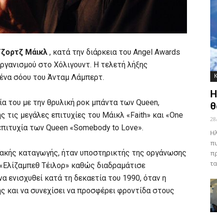
ζορτζ Μάικλ
, κατά την διάρκεια του Angel Awards
οργανισμού στο Χόλιγουντ. Η τελετή λήξης
ένα σόου του Άνταμ Λάμπερτ.
Η
ία του με την θρυλική ροκ μπάντα των Queen,
θ
 τις μεγάλες επιτυχίες του Μάικλ «Faith» και «One
28
επιτυχία των Queen «Somebody to Love».
Ηλ
πυ
ιακής καταγωγής, ήταν υποστηρικτής της οργάνωσης
πρ
τα
 «Ελίζαμπεθ Τέιλορ» καθώς διαδραμάτισε
 ενισχυθεί κατά τη δεκαετία του 1990, όταν η
ς και να συνεχίσει να προσφέρει φροντίδα στους