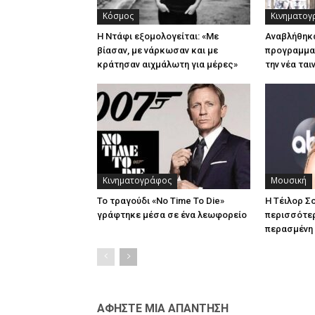
Κόσμος
Κινηματογ
H Ντάφι εξομολογείται: «Με
Αναβλήθηκα
βίασαν, με νάρκωσαν και με
προγραμματ
κράτησαν αιχμάλωτη για μέρες»
την νέα ται
Κινηματογράφος
Μουσική
Το τραγούδι «No Time To Die»
Η Τέιλορ Σ
γράφτηκε μέσα σε ένα λεωφορείο
περισσότερ
περασμένη
ΑΦΗΣΤΕ ΜΙΑ ΑΠΑΝΤΗΣΗ