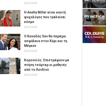
28/02/2020
Η Anella Miller είναι καυτή
ψυχολόγος που τρελαίνει
κόσμο
28/02/2020
Ο Καναδάς δεν θα παρέχει
ασφάλεια στον Χάρι και τη
Μέγκαν
28/02/2020
Κορονοϊός: Επιστρέφουν με
πτήση τσάρτερ οι μαθητές
από το Λονδίνο
28/02/2020