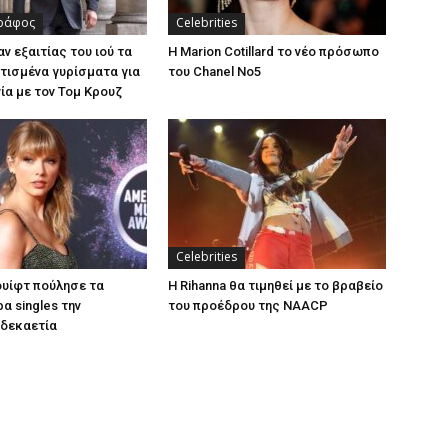
ράφος
Celebrities
ν εξαιτίας του ιού τα
Η Marion Cotillard το νέο πρόσωπο
ισμένα γυρίσματα για
του Chanel No5
νία με τον Τομ Κρουζ
Celebrities
ουίφτ πούλησε τα
Η Rihanna θα τιμηθεί με το βραβείο
α singles την
του προέδρου της NAACP
 δεκαετία