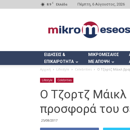
C
Πέμπτη, 6 Αύγουστος, 2026
8.9
Ελλάδα
Mikromeseos.gr
ΕΙΔΗΣΕΙΣ &
ΜΙΚΡΟΜΕΣΑΙΟΣ
ΕΠΙΚΑΙΡΟΤΗΤΑ
ΜΕ ΑΠΟΨΗ
Αρχική
Lifestyle
Celebrities
Ο Τζορτζ Μάικλ βραβ
Lifestyle
Celebrities
Ο Τζορτζ Μάικλ 
προσφορά του σ
25/08/2017