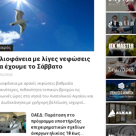
Καιρός
λιοφάνεια με λίγες νεφώσεις
α έχουμε το Σάββατο
/02/2020
ιοφάνεια με αραιές νεφώσεις βαθμιαία
κνότερες, πιθανότητα τοπικών βροχών τις
ωινές ώρες στα νησιά του Ανατολικού Αιγαίου και
 Δωδεκάνησα με γρήγορη βελτίωση, ισχυροί...
ΟΑΕΔ: Παράταση στο
πρόγραμμα υποστήριξης
επιχειρηματικών σχεδίων
άνεργων ηλικίας 18 έως...