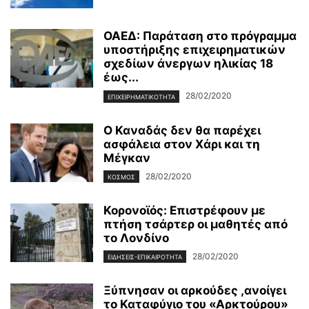
ΟΑΕΔ: Παράταση στο πρόγραμμα
υποστήριξης επιχειρηματικών
σχεδίων άνεργων ηλικίας 18
έως...
28/02/2020
ΕΠΙΧΕΙΡΗΜΑΤΙΚΌΤΗΤΑ
Ο Καναδάς δεν θα παρέχει
ασφάλεια στον Χάρι και τη
Μέγκαν
28/02/2020
ΚΌΣΜΟΣ
Κορονοϊός: Επιστρέφουν με
πτήση τσάρτερ οι μαθητές από
το Λονδίνο
28/02/2020
ΕΙΔΉΣΕΙΣ-ΕΠΙΚΑΙΡΌΤΗΤΑ
Ξύπνησαν οι αρκούδες ,ανοίγει
το Καταφύγιο του «Αρκτούρου»