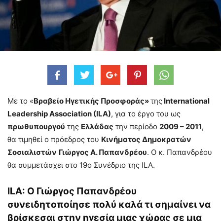
Με το «
Βραβείο Ηγετικής Προσφοράς»
της
International
Leadership Association (ILA)
, για το έργο του ως
πρωθυπουργού
της
Ελλάδας
την περίοδο
2009 – 2011
,
θα τιμηθεί ο πρόεδρος του
Κινήματος Δημοκρατών
Σοσιαλιστών
Γιώργος Α. Παπανδρέου
. Ο κ. Παπανδρέου
θα συμμετάσχει στο 19ο Συνέδριο της ILA.
ILA: O Γιώργος Παπανδρέου
συνειδητοποίησε πολύ καλά τι σημαίνει να
βρίσκεσαι στην ηγεσία μιας χώρας σε μια