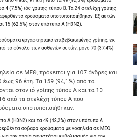
ιών από 4 έως 91 έτη. Από τα 49 (92,5%) κρούσματα
α 4 (7,5%) ιός γρίπης τύπου Β. Τα 24 στελέχη γρίπης
αφερθέντα κρούσματα υποτυποποιήθηκαν. Εξ αυτών
αι 15 (62,5%) στον υπότυπο Α (Η3Ν2).
ρούσματα εργαστηριακά επιβεβαιωμένης γρίπης, εκ
πό το σύνολο των ασθενών αυτών, μόνο 70 (37,4%)
λεία σε ΜΕΘ, πρόκειται για 107 άνδρες και
0 έως 96 έτη. Τα 159 (94,1%) από τα
ται στον ιό γρίπης τύπου Α και τα 10
116 από τα στελέχη τύπου Α που
ούσματα υποτυποποιήθηκαν.
πο Α (Η3Ν2) και τα 49 (42,2%) στον υπότυπο Α
ναφερθέντα σοβαρά κρούσματα με νοσηλεία σε ΜΕΘ
 για την οποία συνιστάται εμβολιασμός για την