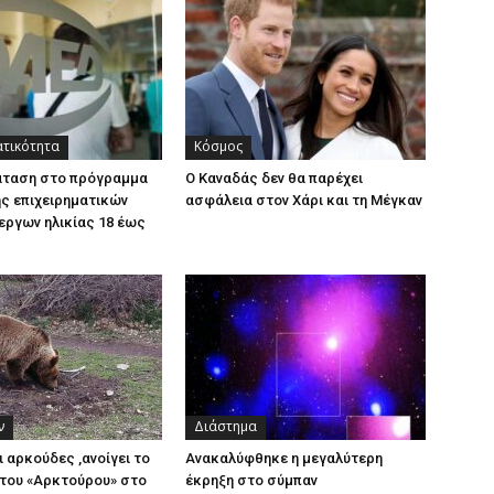
ατικότητα
Κόσμος
άταση στο πρόγραμμα
Ο Καναδάς δεν θα παρέχει
ς επιχειρηματικών
ασφάλεια στον Χάρι και τη Μέγκαν
εργων ηλικίας 18 έως
ν
Διάστημα
ι αρκούδες ,ανοίγει το
Ανακαλύφθηκε η μεγαλύτερη
του «Αρκτούρου» στο
έκρηξη στο σύμπαν