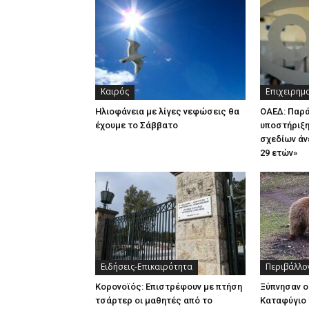
Καιρός
Επιχειρημ
Ηλιοφάνεια με λίγες νεφώσεις θα
ΟΑΕΔ: Παρ
έχουμε το Σάββατο
υποστήριξη
σχεδίων άν
29 ετών»
Ειδήσεις-Επικαιρότητα
Περιβάλλο
Κορονοϊός: Επιστρέφουν με πτήση
Ξύπνησαν ο
τσάρτερ οι μαθητές από το
Καταφύγιο 