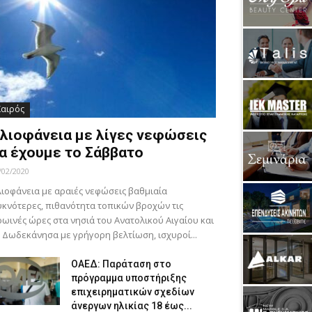
Καιρός
λιοφάνεια με λίγες νεφώσεις
α έχουμε το Σάββατο
/02/2020
ιοφάνεια με αραιές νεφώσεις βαθμιαία
κνότερες, πιθανότητα τοπικών βροχών τις
ωινές ώρες στα νησιά του Ανατολικού Αιγαίου και
 Δωδεκάνησα με γρήγορη βελτίωση, ισχυροί...
ΟΑΕΔ: Παράταση στο
πρόγραμμα υποστήριξης
επιχειρηματικών σχεδίων
άνεργων ηλικίας 18 έως...