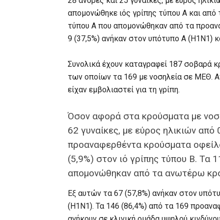
28 άνδρες και 25 γυναίκες, με εύρος ηλικ
απομονώθηκε ιός γρίπης τύπου Α και από τ
τύπου Α που απομονώθηκαν από τα προαν
9 (37,5%) ανήκαν στον υπότυπο Α (Η1Ν1) κ
Συνολικά έχουν καταγραφεί 187 σοβαρά κ
των οποίων τα 169 με νοσηλεία σε ΜΕΘ. Α
είχαν εμβολιαστεί για τη γρίπη.
Όσον αφορά στα κρούσματα με νοση
62 γυναίκες, με εύρος ηλικιών από 
προαναφερθέντα κρούσματα οφείλον
(5,9%) στον ιό γρίπης τύπου Β. Τα 
απομονώθηκαν από τα ανωτέρω κρ
Εξ αυτών τα 67 (57,8%) ανήκαν στον υπότυ
(Η1Ν1). Τα 146 (86,4%) από τα 169 προα
ανήκουν σε κλινική ομάδα υψηλού κινδύνου