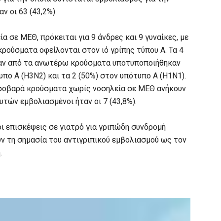
ν οι 63 (43,2%).
 σε ΜΕΘ, πρόκειται για 9 άνδρες και 9 γυναίκες, με
κρούσματα οφείλονται στον ιό γρίπης τύπου Α. Τα 4
αν από τα ανωτέρω κρούσματα υποτυποποιήθηκαν
υπο Α (Η3Ν2) και τα 2 (50%) στον υπότυπο Α (Η1Ν1).
 σοβαρά κρούσματα χωρίς νοσηλεία σε ΜΕΘ ανήκουν
υτών εμβολιασμένοι ήταν οι 7 (43,8%).
ι επισκέψεις σε γιατρό για γριπώδη συνδρομή
ν τη σημασία του αντιγριπικού εμβολιασμού ως τον
.