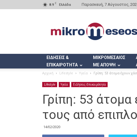
C
Παρασκευή, 7 Αύγουστος, 202
8.9
Ελλάδα
Mikromeseos.gr
ΕΙΔΗΣΕΙΣ &
ΜΙΚΡΟΜΕΣΑΙΟΣ
ΕΠΙΚΑΙΡΟΤΗΤΑ
ΜΕ ΑΠΟΨΗ
Αρχική
Lifestyle
Υγεία
Γρίπη: 53 άτομα έχουν χάσ
Lifestyle
Υγεία
Ειδήσεις-Επικαιρότητα
Γρίπη: 53 άτομα
τους από επιπλ
14/02/2020