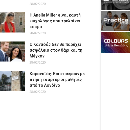
28/02/2020
Η Anella Miller είναι καυτή
ψυχολόγος που τρελαίνει
κόσμο
28/02/2020
Ο Καναδάς δεν θα παρέχει
ασφάλεια στον Χάρι και τη
Μέγκαν
28/02/2020
Κορονοϊός: Επιστρέφουν με
πτήση τσάρτερ οι μαθητές
από το Λονδίνο
28/02/2020