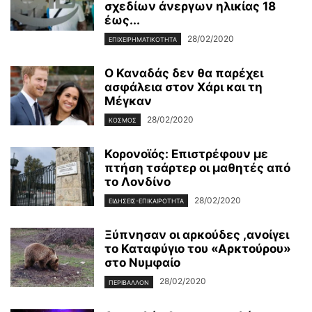
σχεδίων άνεργων ηλικίας 18
έως...
28/02/2020
ΕΠΙΧΕΙΡΗΜΑΤΙΚΌΤΗΤΑ
Ο Καναδάς δεν θα παρέχει
ασφάλεια στον Χάρι και τη
Μέγκαν
28/02/2020
ΚΌΣΜΟΣ
Κορονοϊός: Επιστρέφουν με
πτήση τσάρτερ οι μαθητές από
το Λονδίνο
28/02/2020
ΕΙΔΉΣΕΙΣ-ΕΠΙΚΑΙΡΌΤΗΤΑ
Ξύπνησαν οι αρκούδες ,ανοίγει
το Καταφύγιο του «Αρκτούρου»
στο Νυμφαίο
28/02/2020
ΠΕΡΙΒΆΛΛΟΝ