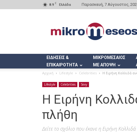
C
Παρασκευή, 7 Αύγουστος, 202
8.9
Ελλάδα
Mikromeseos.gr
ΕΙΔΗΣΕΙΣ &
ΜΙΚΡΟΜΕΣΑΙΟΣ
ΕΠΙΚΑΙΡΟΤΗΤΑ
ΜΕ ΑΠΟΨΗ
Αρχική
Lifestyle
Celebrities
Η Ειρήνη Κολλιδά αν
Lifestyle
Celebrities
Sexy
Η Ειρήνη Κολλιδ
πλήθη
Δείτε το σχόλιο που έκανε η Ειρήνη Κολλιδά