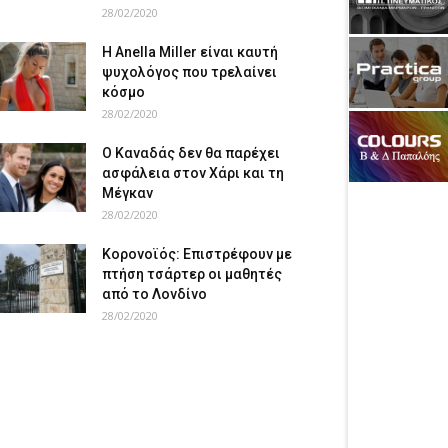
28/02/2020
Η Anella Miller είναι καυτή
ψυχολόγος που τρελαίνει
κόσμο
28/02/2020
Ο Καναδάς δεν θα παρέχει
ασφάλεια στον Χάρι και τη
Μέγκαν
28/02/2020
Κορονοϊός: Επιστρέφουν με
πτήση τσάρτερ οι μαθητές
από το Λονδίνο
28/02/2020