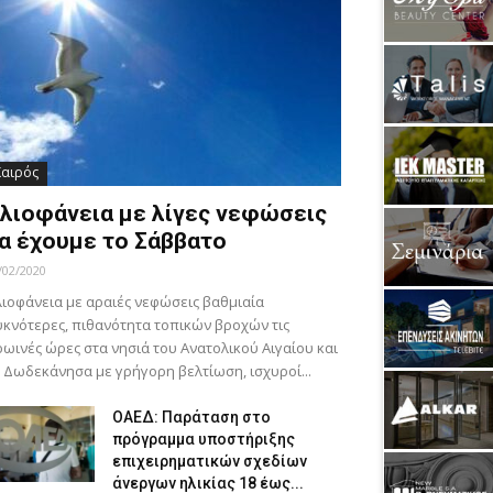
Καιρός
λιοφάνεια με λίγες νεφώσεις
α έχουμε το Σάββατο
/02/2020
ιοφάνεια με αραιές νεφώσεις βαθμιαία
κνότερες, πιθανότητα τοπικών βροχών τις
ωινές ώρες στα νησιά του Ανατολικού Αιγαίου και
 Δωδεκάνησα με γρήγορη βελτίωση, ισχυροί...
ΟΑΕΔ: Παράταση στο
πρόγραμμα υποστήριξης
επιχειρηματικών σχεδίων
άνεργων ηλικίας 18 έως...