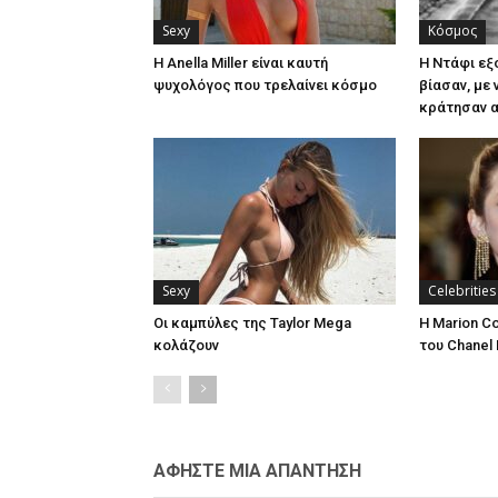
Sexy
Κόσμος
Η Anella Miller είναι καυτή
H Ντάφι εξ
ψυχολόγος που τρελαίνει κόσμο
βίασαν, με
κράτησαν α
Sexy
Celebrities
Οι καμπύλες της Taylor Mega
Η Marion Co
κολάζουν
του Chanel
ΑΦΗΣΤΕ ΜΙΑ ΑΠΑΝΤΗΣΗ