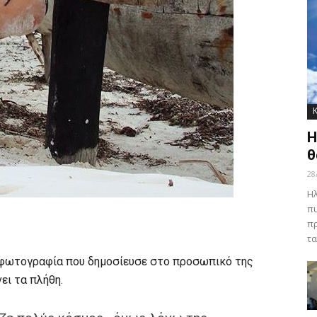
Η
θ
28
Ηλ
πυ
πρ
τα
ια φωτογραφία που δημοσίευσε στο προσωπικό της
ει τα πλήθη.