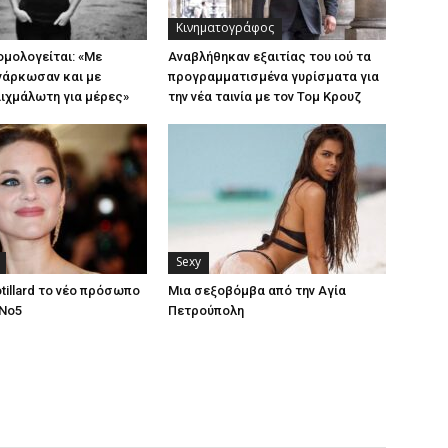
Κινηματογράφος
ομολογείται: «Με
Αναβλήθηκαν εξαιτίας του ιού τα
 νάρκωσαν και με
προγραμματισμένα γυρίσματα για
ιχμάλωτη για μέρες»
την νέα ταινία με τον Τομ Κρουζ
Sexy
tillard το νέο πρόσωπο
Μια σεξοβόμβα από την Αγία
 No5
Πετρούπολη