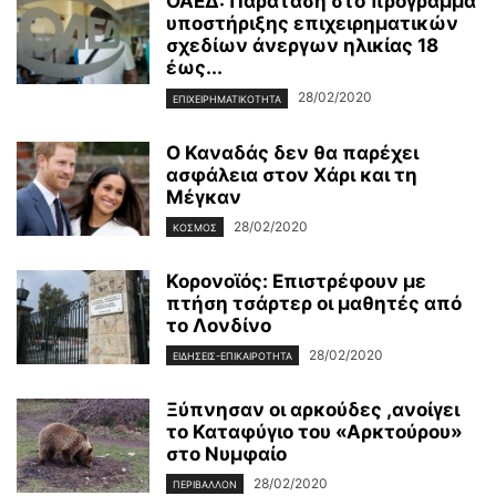
ΟΑΕΔ: Παράταση στο πρόγραμμα
υποστήριξης επιχειρηματικών
σχεδίων άνεργων ηλικίας 18
έως...
28/02/2020
ΕΠΙΧΕΙΡΗΜΑΤΙΚΌΤΗΤΑ
Ο Καναδάς δεν θα παρέχει
ασφάλεια στον Χάρι και τη
Μέγκαν
28/02/2020
ΚΌΣΜΟΣ
Κορονοϊός: Επιστρέφουν με
πτήση τσάρτερ οι μαθητές από
το Λονδίνο
28/02/2020
ΕΙΔΉΣΕΙΣ-ΕΠΙΚΑΙΡΌΤΗΤΑ
Ξύπνησαν οι αρκούδες ,ανοίγει
το Καταφύγιο του «Αρκτούρου»
στο Νυμφαίο
28/02/2020
ΠΕΡΙΒΆΛΛΟΝ