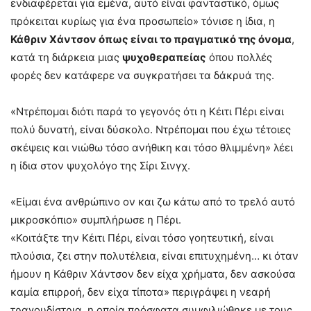
ενδιαφέρεται για εμένα, αυτό είναι φανταστικό, όμως
πρόκειται κυρίως για ένα προσωπείο» τόνισε η ίδια, η
Κάθριν Χάντσον όπως είναι το πραγματικό της όνομα
,
κατά τη διάρκεια μιας
ψυχοθεραπείας
όπου πολλές
φορές δεν κατάφερε να συγκρατήσει τα δάκρυά της.
«Ντρέπομαι διότι παρά το γεγονός ότι η Κέιτι Πέρι είναι
πολύ δυνατή, είναι δύσκολο. Ντρέπομαι που έχω τέτοιες
σκέψεις και νιώθω τόσο ανήθικη και τόσο θλιμμένη» λέει
η ίδια στον ψυχολόγο της Σίρι Σινγχ.
«Είμαι ένα ανθρώπινο ον και ζω κάτω από το τρελό αυτό
μικροσκόπιο» συμπλήρωσε η Πέρι.
«Κοιτάξτε την Κέιτι Πέρι, είναι τόσο γοητευτική, είναι
πλούσια, ζει στην πολυτέλεια, είναι επιτυχημένη… κι όταν
ήμουν η Κάθριν Χάντσον δεν είχα χρήματα, δεν ασκούσα
καμία επιρροή, δεν είχα τίποτα» περιγράψει η νεαρή
τραγουδίστρια, η οποία πρόσφατα συμφιλιώθηκε με τους