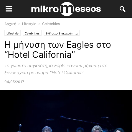
Αρχική
Lifestyle
Celebrities
Lifestyle
Celebrities
Ειδήσεις-Επικαιρότητα
Η μήνυση των Eagles στο
“Hotel California”
Το γνωστό συγκρότημα Eagle κάνουν μήνυση στο
ξενοδοχείο με όνομα "Hotel California".
04/05/2017