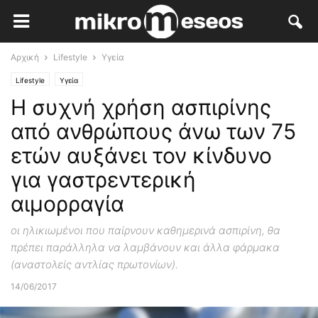
Αρχική
Lifestyle
Υγεία
Lifestyle
Υγεία
Η συχνή χρήση ασπιρίνης
από ανθρώπους άνω των 75
ετών αυξάνει τον κίνδυνο
για γαστρεντερική
αιμορραγία
οι ηλικιωμένοι που παίρνουν καθημερινά ασπιρίνη, θα
πρέπει παράλληλα να λαμβάνουν και άλλα φάρμακα
(αναστολείς αντλίας πρωτονίων).
14/06/2017