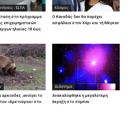
τήσεις - ΕΣΠΑ
Κόσμος
άταση στο πρόγραμμα
Ο Καναδάς δεν θα παρέχει
ς επιχειρηματικών
ασφάλεια στον Χάρι και τη Μέγκαν
εργων ηλικίας 18 έως
ν
Διάστημα
ι αρκούδες ,ανοίγει το
Ανακαλύφθηκε η μεγαλύτερη
του «Αρκτούρου» στο
έκρηξη στο σύμπαν