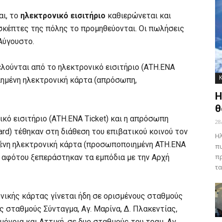
αι, το
ηλεκτρονικό εισιτήριο
καθιερώνεται και
ισκέπτες της πόλης το προμηθεύονται. Οι πωλήσεις
Αύγουστο.
ελούνται από το ηλεκτρονικό εισιτήριο (ΑΤΗ.ΕΝΑ
ιημένη ηλεκτρονική κάρτα (απρόσωπη,
Η
θ
ό εισιτήριο (ΑΤΗ.ΕΝΑ Ticket) και η απρόσωπη
28
d) τέθηκαν στη διάθεση του επιβατικού κοινού τον
Ηλ
ένη ηλεκτρονική κάρτα (προσωποποιημένη ATH.ENA
πυ
πρ
, αφότου ξεπεράστηκαν τα εμπόδια με την Αρχή
τα
ικής κάρτας γίνεται ήδη σε ορισμένους σταθμούς
ς σταθμούς Σύνταγμα, Αγ. Μαρίνα, Δ. Πλακεντίας,
μόνοια και Αττική, σε δυο σταθμούς του τραμ, Αγ.