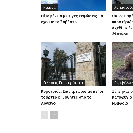
Καιρός
Χρηματοδο
Ηλιοφάνεια με λίγες νεφώσεις θα
ΟΑΕΔ: Παρ
έχουμε το Σάββατο
υποστήριξη
σχεδίων άν
29 ετών»
Ειδήσεις-Επικαιρότητα
Περιβάλλο
Κορονοϊός: Επιστρέφουν με πτήση
Ξύπνησαν ο
τσάρτερ οι μαθητές από το
Καταφύγιο 
Λονδίνο
Νυμφαίο