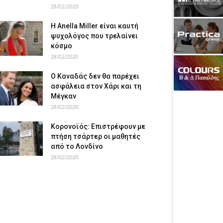
28/02/2020
Η Anella Miller είναι καυτή
ψυχολόγος που τρελαίνει
κόσμο
28/02/2020
Ο Καναδάς δεν θα παρέχει
ασφάλεια στον Χάρι και τη
Μέγκαν
28/02/2020
Κορονοϊός: Επιστρέφουν με
πτήση τσάρτερ οι μαθητές
από το Λονδίνο
28/02/2020