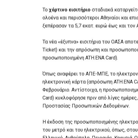
Το
χάρτινο εισιτήριο
σταδιακά καταργείτ
ολοένα και περισσότεροι Αθηναίοι και επ
ξεπέρασαν τα 5,7 εκατ. ευρώ έως και τον 
Τα νέα «έξυπνα» εισιτήρια του ΟΑΣΑ αποτ
Ticket) και την απρόσωπη και προσωποπο
προσωποποιημένη ATH.ENA Card).
Όπως αναφέρει το ΑΠΕ-ΜΠΕ, το ηλεκτρονικ
ηλεκτρονική κάρτα (απρόσωπη ATH.ENA Car
Φεβρουάριο. Αντίστοιχα, η προσωποποιημ
Card) κυκλοφόρησε πριν από λίγες ημέρες
Προστασίας Προσωπικών Δεδομένων.
Η έκδοση της προσωποποιημένης ηλεκτρον
του μετρό και του ηλεκτρικού, όπως, στου
Ελληνικό, Ανθούπολη, Πειραιάς, Κηφισιά, Ο