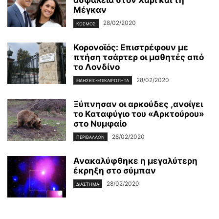
ασφάλεια στον Χάρι και τη
Μέγκαν
28/02/2020
ΚΌΣΜΟΣ
Κορονοϊός: Επιστρέφουν με
πτήση τσάρτερ οι μαθητές από
το Λονδίνο
28/02/2020
ΕΙΔΉΣΕΙΣ-ΕΠΙΚΑΙΡΌΤΗΤΑ
Ξύπνησαν οι αρκούδες ,ανοίγει
το Καταφύγιο του «Αρκτούρου»
στο Νυμφαίο
28/02/2020
ΠΕΡΙΒΆΛΛΟΝ
Ανακαλύφθηκε η μεγαλύτερη
έκρηξη στο σύμπαν
28/02/2020
ΔΙΆΣΤΗΜΑ