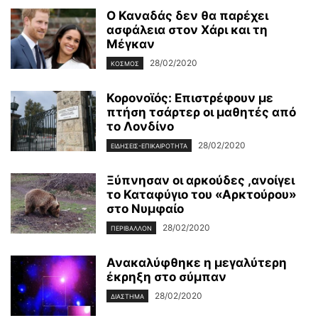
Ο Καναδάς δεν θα παρέχει
ασφάλεια στον Χάρι και τη
Μέγκαν
28/02/2020
ΚΌΣΜΟΣ
Κορονοϊός: Επιστρέφουν με
πτήση τσάρτερ οι μαθητές από
το Λονδίνο
28/02/2020
ΕΙΔΉΣΕΙΣ-ΕΠΙΚΑΙΡΌΤΗΤΑ
Ξύπνησαν οι αρκούδες ,ανοίγει
το Καταφύγιο του «Αρκτούρου»
στο Νυμφαίο
28/02/2020
ΠΕΡΙΒΆΛΛΟΝ
Ανακαλύφθηκε η μεγαλύτερη
έκρηξη στο σύμπαν
28/02/2020
ΔΙΆΣΤΗΜΑ