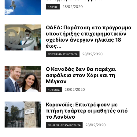
28/02/2020
ΚΑΙΡΌΣ
ΟΑΕΔ: Παράταση στο πρόγραμμα
υποστήριξης επιχειρηματικών
σχεδίων άνεργων ηλικίας 18
έως...
28/02/2020
ΕΠΙΧΕΙΡΗΜΑΤΙΚΌΤΗΤΑ
Ο Καναδάς δεν θα παρέχει
ασφάλεια στον Χάρι και τη
Μέγκαν
28/02/2020
ΚΌΣΜΟΣ
Κορονοϊός: Επιστρέφουν με
πτήση τσάρτερ οι μαθητές από
το Λονδίνο
28/02/2020
ΕΙΔΉΣΕΙΣ-ΕΠΙΚΑΙΡΌΤΗΤΑ