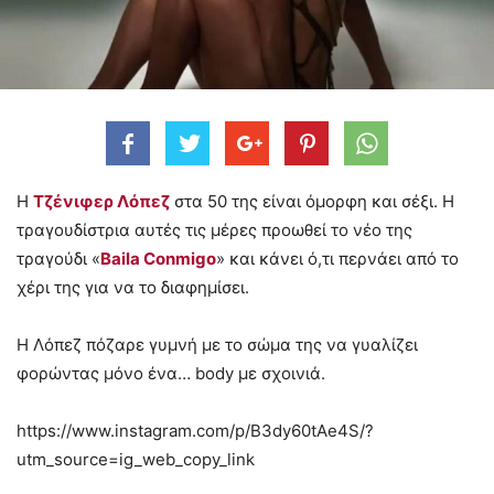
Η
Τζένιφερ Λόπεζ
στα 50 της είναι όμορφη και σέξι. Η
τραγουδίστρια αυτές τις μέρες προωθεί το νέο της
τραγούδι «
Baila Conmigo
» και κάνει ό,τι περνάει από το
χέρι της για να το διαφημίσει.
Η Λόπεζ πόζαρε γυμνή με το σώμα της να γυαλίζει
φορώντας μόνο ένα… body με σχοινιά.
https://www.instagram.com/p/B3dy60tAe4S/?
utm_source=ig_web_copy_link