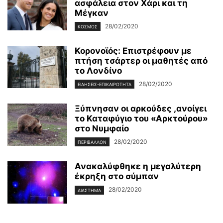
ασφάλεια στον Χάρι και τη
Μέγκαν
28/02/2020
ΚΌΣΜΟΣ
Κορονοϊός: Επιστρέφουν με
πτήση τσάρτερ οι μαθητές από
το Λονδίνο
28/02/2020
ΕΙΔΉΣΕΙΣ-ΕΠΙΚΑΙΡΌΤΗΤΑ
Ξύπνησαν οι αρκούδες ,ανοίγει
το Καταφύγιο του «Αρκτούρου»
στο Νυμφαίο
28/02/2020
ΠΕΡΙΒΆΛΛΟΝ
Ανακαλύφθηκε η μεγαλύτερη
έκρηξη στο σύμπαν
28/02/2020
ΔΙΆΣΤΗΜΑ