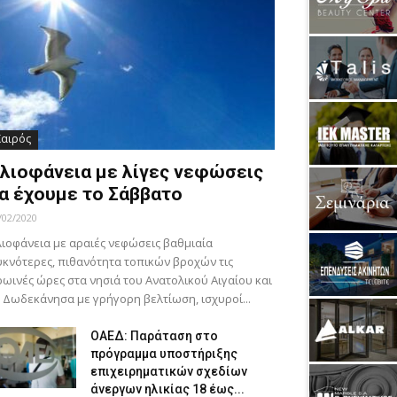
Καιρός
λιοφάνεια με λίγες νεφώσεις
α έχουμε το Σάββατο
/02/2020
ιοφάνεια με αραιές νεφώσεις βαθμιαία
κνότερες, πιθανότητα τοπικών βροχών τις
ωινές ώρες στα νησιά του Ανατολικού Αιγαίου και
 Δωδεκάνησα με γρήγορη βελτίωση, ισχυροί...
ΟΑΕΔ: Παράταση στο
πρόγραμμα υποστήριξης
επιχειρηματικών σχεδίων
άνεργων ηλικίας 18 έως...