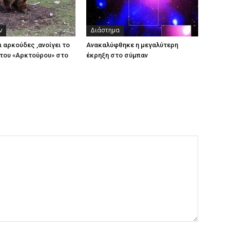
ν
Διάστημα
ι αρκούδες ,ανοίγει το
Ανακαλύφθηκε η μεγαλύτερη
του «Αρκτούρου» στο
έκρηξη στο σύμπαν