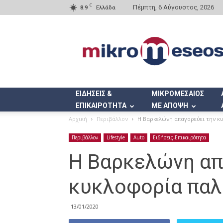
C
Πέμπτη, 6 Αύγουστος, 2026
8.9
Ελλάδα
Mikromeseos.gr
ΕΙΔΗΣΕΙΣ &
ΜΙΚΡΟΜΕΣΑΙΟΣ
ΕΠΙΚΑΙΡΟΤΗΤΑ
ΜΕ ΑΠΟΨΗ
Αρχική
Περιβάλλον
Η Βαρκελώνη απαγορεύει την 
Περιβάλλον
Lifestyle
Auto
Ειδήσεις-Επικαιρότητα
Η Βαρκελώνη απ
κυκλοφορία πα
13/01/2020