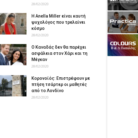
28/02/2020
Η Anella Miller είναι καυτή
ψυχολόγος που τρελαίνει
κόσμο
28/02/2020
Ο Καναδάς δεν θα παρέχει
ασφάλεια στον Χάρι και τη
Μέγκαν
28/02/2020
Κορονοϊός: Επιστρέφουν με
πτήση τσάρτερ οι μαθητές
από το Λονδίνο
28/02/2020