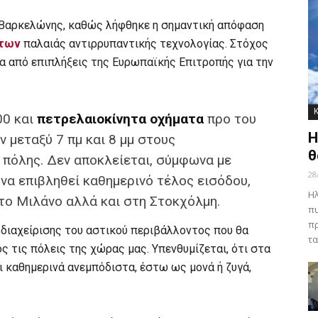
ς Βαρκελώνης, καθώς λήφθηκε η σημαντική απόφαση
άτων
παλαιάς αντιρρυπαντικής τεχνολογίας. Στόχος
τα από επιπλήξεις της Ευρωπαϊκής Επιτροπής για την
00 και
πετρελαιοκίνητα οχήματα
προ του
Η
 μεταξύ 7 πμ και 8 μμ στους
θ
 πόλης. Δεν αποκλείεται, σύμφωνα με
28
να επιβληθεί καθημερινό τέλος εισόδου,
Ηλ
το Μιλάνο αλλά και στη Στοκχόλμη.
πυ
πρ
 διαχείρισης του αστικού περιβάλλοντος που θα
τα
ς τις πόλεις της χώρας μας. Υπενθυμίζεται, ότι στα
 καθημερινά ανεμπόδιστα, έστω ως μονά ή ζυγά,