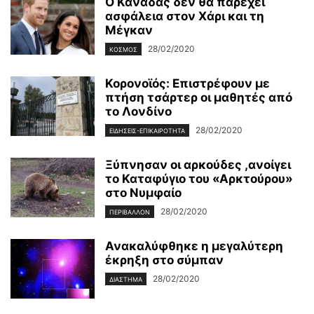
Ο Καναδάς δεν θα παρέχει
ασφάλεια στον Χάρι και τη
Μέγκαν
28/02/2020
ΚΌΣΜΟΣ
Κορονοϊός: Επιστρέφουν με
πτήση τσάρτερ οι μαθητές από
το Λονδίνο
28/02/2020
ΕΙΔΉΣΕΙΣ-ΕΠΙΚΑΙΡΌΤΗΤΑ
Ξύπνησαν οι αρκούδες ,ανοίγει
το Καταφύγιο του «Αρκτούρου»
στο Νυμφαίο
28/02/2020
ΠΕΡΙΒΆΛΛΟΝ
Ανακαλύφθηκε η μεγαλύτερη
έκρηξη στο σύμπαν
28/02/2020
ΔΙΆΣΤΗΜΑ