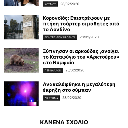
28/02/2020
ΚΌΣΜΟΣ
Κορονοϊός: Επιστρέφουν με
πτήση τσάρτερ οι μαθητές από
το Λονδίνο
28/02/2020
ΕΙΔΉΣΕΙΣ-ΕΠΙΚΑΙΡΌΤΗΤΑ
Ξύπνησαν οι αρκούδες ,ανοίγει
το Καταφύγιο του «Αρκτούρου»
στο Νυμφαίο
28/02/2020
ΠΕΡΙΒΆΛΛΟΝ
Ανακαλύφθηκε η μεγαλύτερη
έκρηξη στο σύμπαν
28/02/2020
ΔΙΆΣΤΗΜΑ
ΚΑΝΕΝΑ ΣΧΟΛΙΟ