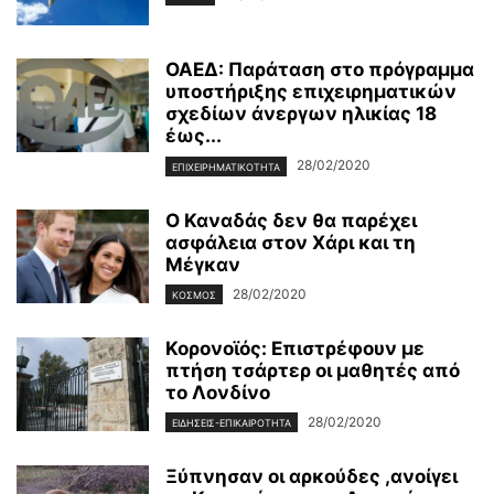
ΟΑΕΔ: Παράταση στο πρόγραμμα
υποστήριξης επιχειρηματικών
σχεδίων άνεργων ηλικίας 18
έως...
28/02/2020
ΕΠΙΧΕΙΡΗΜΑΤΙΚΌΤΗΤΑ
Ο Καναδάς δεν θα παρέχει
ασφάλεια στον Χάρι και τη
Μέγκαν
28/02/2020
ΚΌΣΜΟΣ
Κορονοϊός: Επιστρέφουν με
πτήση τσάρτερ οι μαθητές από
το Λονδίνο
28/02/2020
ΕΙΔΉΣΕΙΣ-ΕΠΙΚΑΙΡΌΤΗΤΑ
Ξύπνησαν οι αρκούδες ,ανοίγει