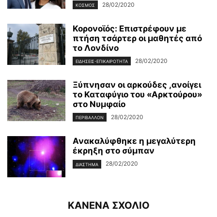
28/02/2020
ΚΌΣΜΟΣ
Κορονοϊός: Επιστρέφουν με
πτήση τσάρτερ οι μαθητές από
το Λονδίνο
28/02/2020
ΕΙΔΉΣΕΙΣ-ΕΠΙΚΑΙΡΌΤΗΤΑ
Ξύπνησαν οι αρκούδες ,ανοίγει
το Καταφύγιο του «Αρκτούρου»
στο Νυμφαίο
28/02/2020
ΠΕΡΙΒΆΛΛΟΝ
Ανακαλύφθηκε η μεγαλύτερη
έκρηξη στο σύμπαν
28/02/2020
ΔΙΆΣΤΗΜΑ
ΚΑΝΕΝΑ ΣΧΟΛΙΟ