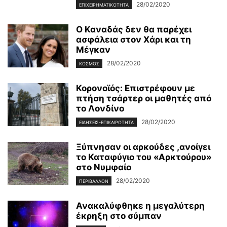
28/02/2020
ΕΠΙΧΕΙΡΗΜΑΤΙΚΌΤΗΤΑ
Ο Καναδάς δεν θα παρέχει
ασφάλεια στον Χάρι και τη
Μέγκαν
28/02/2020
ΚΌΣΜΟΣ
Κορονοϊός: Επιστρέφουν με
πτήση τσάρτερ οι μαθητές από
το Λονδίνο
28/02/2020
ΕΙΔΉΣΕΙΣ-ΕΠΙΚΑΙΡΌΤΗΤΑ
Ξύπνησαν οι αρκούδες ,ανοίγει
το Καταφύγιο του «Αρκτούρου»
στο Νυμφαίο
28/02/2020
ΠΕΡΙΒΆΛΛΟΝ
Ανακαλύφθηκε η μεγαλύτερη
έκρηξη στο σύμπαν