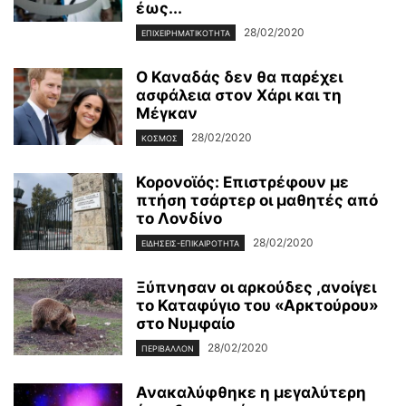
έως...
28/02/2020
ΕΠΙΧΕΙΡΗΜΑΤΙΚΌΤΗΤΑ
Ο Καναδάς δεν θα παρέχει
ασφάλεια στον Χάρι και τη
Μέγκαν
28/02/2020
ΚΌΣΜΟΣ
Κορονοϊός: Επιστρέφουν με
πτήση τσάρτερ οι μαθητές από
το Λονδίνο
28/02/2020
ΕΙΔΉΣΕΙΣ-ΕΠΙΚΑΙΡΌΤΗΤΑ
Ξύπνησαν οι αρκούδες ,ανοίγει
το Καταφύγιο του «Αρκτούρου»
στο Νυμφαίο
28/02/2020
ΠΕΡΙΒΆΛΛΟΝ
Ανακαλύφθηκε η μεγαλύτερη