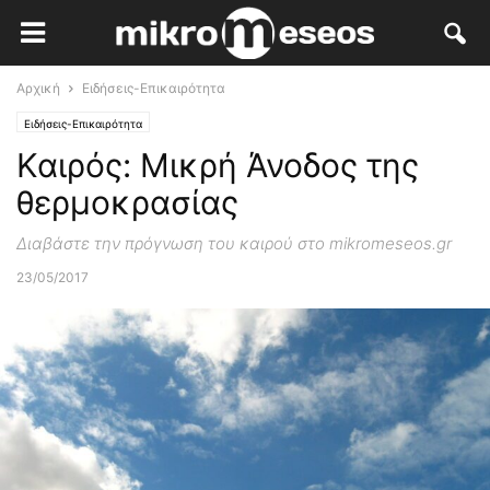
Αρχική
Ειδήσεις-Επικαιρότητα
Ειδήσεις-Επικαιρότητα
Καιρός: Μικρή Άνοδος της
θερμοκρασίας
Διαβάστε την πρόγνωση του καιρού στο mikromeseos.gr
23/05/2017