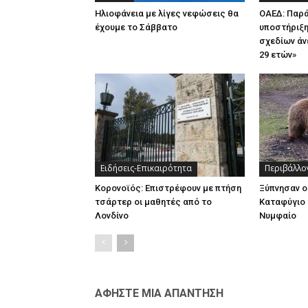
Ηλιοφάνεια με λίγες νεφώσεις θα
ΟΑΕΔ: Παρ
έχουμε το Σάββατο
υποστήριξη
σχεδίων άν
29 ετών»
Ειδήσεις-Επικαιρότητα
Περιβάλλο
Κορονοϊός: Επιστρέφουν με πτήση
Ξύπνησαν ο
τσάρτερ οι μαθητές από το
Καταφύγιο 
Λονδίνο
Νυμφαίο
ΑΦΗΣΤΕ ΜΙΑ ΑΠΑΝΤΗΣΗ