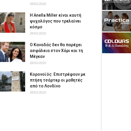
28/02/2020
Η Anella Miller είναι καυτή
ψυχολόγος που τρελαίνει
κόσμο
28/02/2020
Ο Καναδάς δεν θα παρέχει
ασφάλεια στον Χάρι και τη
Μέγκαν
28/02/2020
Κορονοϊός: Επιστρέφουν με
πτήση τσάρτερ οι μαθητές
από το Λονδίνο
28/02/2020