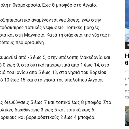
βολή η θερμοκρασία. Έως 8 μποφόρ στο Αιγαίο.
ικά ηπειρωτικά αναμένονται νεφώσεις, ενώ στην
 πρόσκαιρες τοπικές νεφώσεις. Τοπικές βροχές
ια και στη Μαγνησία. Κατά τη διάρκεια της νύχτας η
τόπους περιορισμένη.
Η
υμανθεί από -5 έως 5, στην υπόλοιπη Μακεδονία και
θ
 0 έως 9, στα δυτικά ηπειρωτικά από 1 έως 14, στα
28
ιά του Ιονίου από 5 έως 13, στα νησιά του Βορείου
Ηλ
ό 10 έως 15 και στα νησιά του υπολοίπου Αιγαίου
πυ
πρ
τα
ες διευθύνσεις 5 έως 7 και τοπικά έως 8 μποφόρ. Στο
τολικές διευθύνσεις 3 έως 5 και τοπικά έως 6
όρειους και βορειοδυτικούς 2 έως 4 μποφόρ.