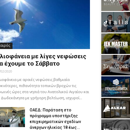
Καιρός
λιοφάνεια με λίγες νεφώσεις
α έχουμε το Σάββατο
/02/2020
ιοφάνεια με αραιές νεφώσεις βαθμιαία
κνότερες, πιθανότητα τοπικών βροχών τις
ωινές ώρες στα νησιά του Ανατολικού Αιγαίου και
 Δωδεκάνησα με γρήγορη βελτίωση, ισχυροί...
ΟΑΕΔ: Παράταση στο
πρόγραμμα υποστήριξης
επιχειρηματικών σχεδίων
άνεργων ηλικίας 18 έως...