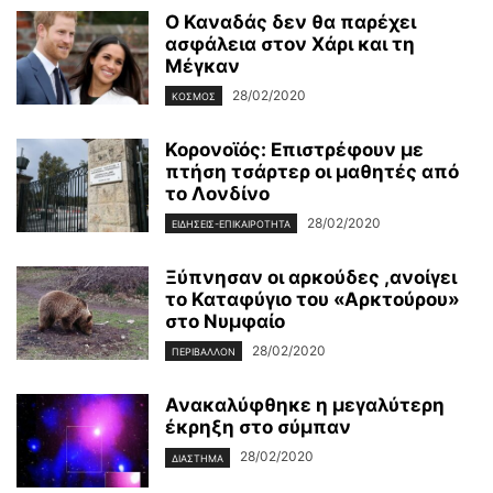
Ο Καναδάς δεν θα παρέχει
ασφάλεια στον Χάρι και τη
Μέγκαν
28/02/2020
ΚΌΣΜΟΣ
Κορονοϊός: Επιστρέφουν με
πτήση τσάρτερ οι μαθητές από
το Λονδίνο
28/02/2020
ΕΙΔΉΣΕΙΣ-ΕΠΙΚΑΙΡΌΤΗΤΑ
Ξύπνησαν οι αρκούδες ,ανοίγει
το Καταφύγιο του «Αρκτούρου»
στο Νυμφαίο
28/02/2020
ΠΕΡΙΒΆΛΛΟΝ
Ανακαλύφθηκε η μεγαλύτερη
έκρηξη στο σύμπαν
28/02/2020
ΔΙΆΣΤΗΜΑ