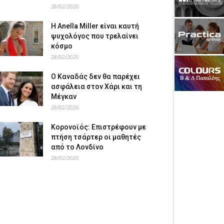
28/02/2020
Η Anella Miller είναι καυτή
ψυχολόγος που τρελαίνει
κόσμο
28/02/2020
Ο Καναδάς δεν θα παρέχει
ασφάλεια στον Χάρι και τη
Μέγκαν
28/02/2020
Κορονοϊός: Επιστρέφουν με
πτήση τσάρτερ οι μαθητές
από το Λονδίνο
28/02/2020