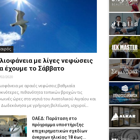
Καιρός
λιοφάνεια με λίγες νεφώσεις
α έχουμε το Σάββατο
/02/2020
ιοφάνεια με αραιές νεφώσεις βαθμιαία
κνότερες, πιθανότητα τοπικών βροχών τις
ωινές ώρες στα νησιά του Ανατολικού Αιγαίου και
 Δωδεκάνησα με γρήγορη βελτίωση, ισχυροί...
ΟΑΕΔ: Παράταση στο
πρόγραμμα υποστήριξης
επιχειρηματικών σχεδίων
άνεργων ηλικίας 18 έως...