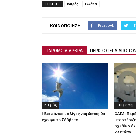
ΕΤΙΚΕΤΕΣ
καιρός
Ελλάδα
ΚΟΙΝΟΠΟΙΗΣΗ
Facebook
T
ΠΑΡΟΜΟΙΑ ΑΡΘΡΑ
ΠΕΡΙΣΣΟΤΕΡΑ ΑΠΟ ΤΟ
Καιρός
Επιχειρημ
Ηλιοφάνεια με λίγες νεφώσεις θα
ΟΑΕΔ: Παρ
έχουμε το Σάββατο
υποστήριξη
σχεδίων άν
29 ετών»