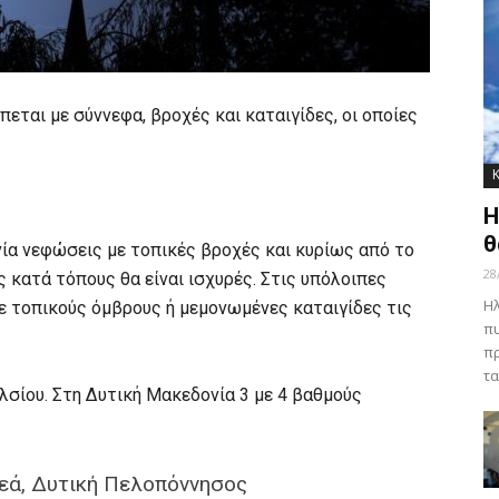
εται με σύννεφα, βροχές και καταιγίδες, οι οποίες
Η
θ
ία νεφώσεις με τοπικές βροχές και κυρίως από το
28
ς κατά τόπους θα είναι ισχυρές. Στις υπόλοιπες
Ηλ
ε τοπικούς όμβρους ή μεμονωμένες καταιγίδες τις
πυ
πρ
τα
σίου. Στη Δυτική Μακεδονία 3 με 4 βαθμούς
ρεά, Δυτική Πελοπόννησος