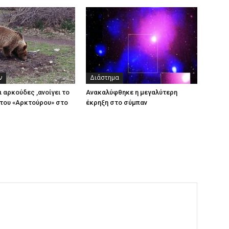
ν
Διάστημα
ι αρκούδες ,ανοίγει το
Ανακαλύφθηκε η μεγαλύτερη
του «Αρκτούρου» στο
έκρηξη στο σύμπαν