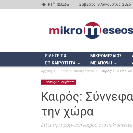
C
Σάββατο, 8 Αύγουστος, 2026
8.9
Ελλάδα
Mikromeseos.gr
ΕΙΔΗΣΕΙΣ &
ΜΙΚΡΟΜΕΣΑΙΟΣ
ΕΠΙΚΑΙΡΟΤΗΤΑ
ΜΕ ΑΠΟΨΗ
Αρχική
Ειδήσεις-Επικαιρότητα
Καιρός: Σύννεφα και
Ειδήσεις-Επικαιρότητα
Καιρός: Σύννεφα
την χώρα
Δείτε την πρόγνωση καιρού στο mikromeseo