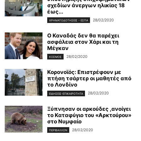
σχεδίων άνεργων ηλικίας 18
έως...
28/02/2020
ΧΡΗΜΑΤΟΔΟΤΉΣΕΙΣ - ΕΣΠΑ
Ο Καναδάς δεν θα παρέχει
ασφάλεια στον Χάρι και τη
Μέγκαν
28/02/2020
ΚΌΣΜΟΣ
Κορονοϊός: Επιστρέφουν με
πτήση τσάρτερ οι μαθητές από
το Λονδίνο
28/02/2020
ΕΙΔΉΣΕΙΣ-ΕΠΙΚΑΙΡΌΤΗΤΑ
Ξύπνησαν οι αρκούδες ,ανοίγει
το Καταφύγιο του «Αρκτούρου»
στο Νυμφαίο
28/02/2020
ΠΕΡΙΒΆΛΛΟΝ