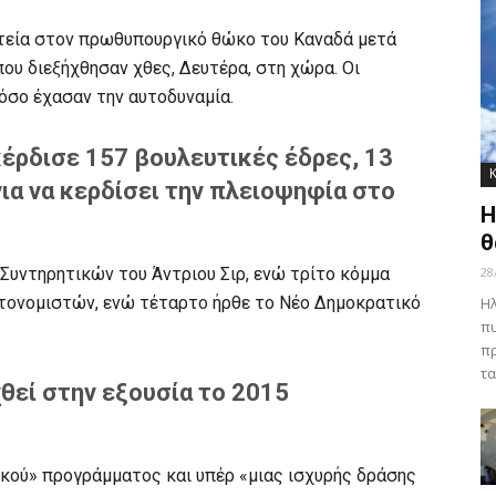
ητεία στον πρωθυπουργικό θώκο του Καναδά μετά
ου διεξήχθησαν χθες, Δευτέρα, στη χώρα. Οι
όσο έχασαν την αυτοδυναμία.
κέρδισε 157 βουλευτικές έδρες, 13
για να κερδίσει την πλειοψηφία στο
Η
θ
Συντηρητικών του Άντριου Σιρ, ενώ τρίτο κόμμα
28
τονομιστών, ενώ τέταρτο ήρθε το Νέο Δημοκρατικό
Ηλ
πυ
πρ
τα
χθεί στην εξουσία το 2015
ικού» προγράμματος και υπέρ «μιας ισχυρής δράσης