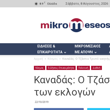
C
Σάββατο, 8 Αύγουστος, 2026
8.9
Ελλάδα
Mikromeseos.gr
ΕΙΔΗΣΕΙΣ &
ΜΙΚΡΟΜΕΣΑΙΟΣ
ΕΠΙΚΑΙΡΟΤΗΤΑ
ΜΕ ΑΠΟΨΗ
Αρχική
Κόσμος
Καναδάς: Ο Τζάστιν Τριντό νικητή
Κόσμος
Ειδήσεις-Επικαιρότητα
Πολιτική
Διεθνή
Καναδάς: Ο Τζάσ
των εκλογών
22/10/2019