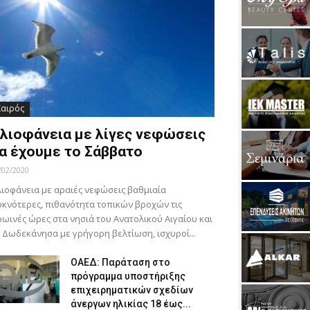
Καιρός
λιοφάνεια με λίγες νεφώσεις
α έχουμε το Σάββατο
/02/2020
ιοφάνεια με αραιές νεφώσεις βαθμιαία
κνότερες, πιθανότητα τοπικών βροχών τις
ωινές ώρες στα νησιά του Ανατολικού Αιγαίου και
 Δωδεκάνησα με γρήγορη βελτίωση, ισχυροί...
ΟΑΕΔ: Παράταση στο
πρόγραμμα υποστήριξης
επιχειρηματικών σχεδίων
άνεργων ηλικίας 18 έως...