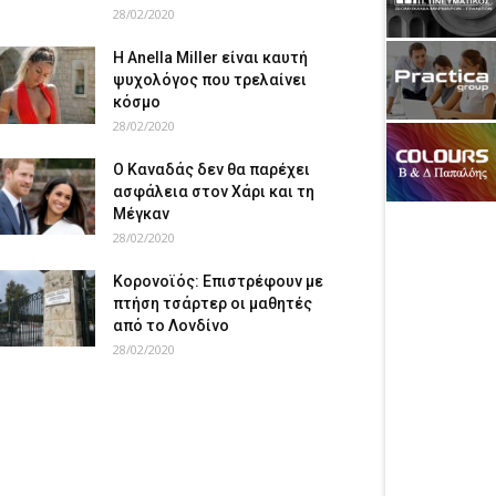
28/02/2020
Η Anella Miller είναι καυτή
ψυχολόγος που τρελαίνει
κόσμο
28/02/2020
Ο Καναδάς δεν θα παρέχει
ασφάλεια στον Χάρι και τη
Μέγκαν
28/02/2020
Κορονοϊός: Επιστρέφουν με
πτήση τσάρτερ οι μαθητές
από το Λονδίνο
28/02/2020