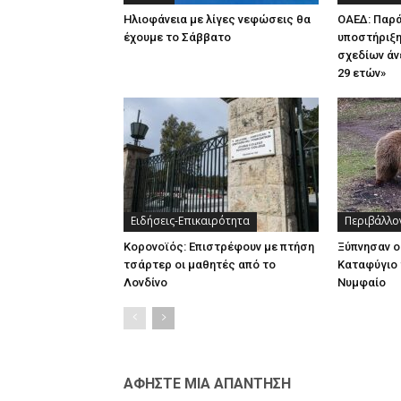
Ηλιοφάνεια με λίγες νεφώσεις θα
ΟΑΕΔ: Παρ
έχουμε το Σάββατο
υποστήριξη
σχεδίων άν
29 ετών»
Ειδήσεις-Επικαιρότητα
Περιβάλλο
Κορονοϊός: Επιστρέφουν με πτήση
Ξύπνησαν ο
τσάρτερ οι μαθητές από το
Καταφύγιο 
Λονδίνο
Νυμφαίο
ΑΦΗΣΤΕ ΜΙΑ ΑΠΑΝΤΗΣΗ