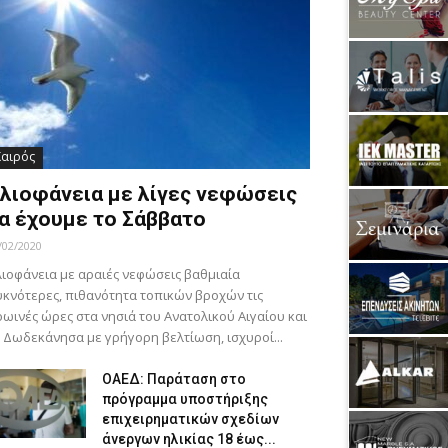
Καιρός
λιοφάνεια με λίγες νεφώσεις
α έχουμε το Σάββατο
/02/2020
ιοφάνεια με αραιές νεφώσεις βαθμιαία
κνότερες, πιθανότητα τοπικών βροχών τις
ωινές ώρες στα νησιά του Ανατολικού Αιγαίου και
 Δωδεκάνησα με γρήγορη βελτίωση, ισχυροί...
ΟΑΕΔ: Παράταση στο
πρόγραμμα υποστήριξης
επιχειρηματικών σχεδίων
άνεργων ηλικίας 18 έως...