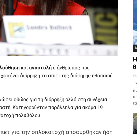
Η
θ
ολούθηση
και
αναστολή
ο άνθρωπος που
χε κάνει διάρρηξη το σπίτι της διάσημης ηθοποιού
28
Ηλ
πυ
πρ
λώσει αθώος για τη διάρρηξη αλλά στη συνέχεια
τα
καστή. Κατηγορούνταν παράλληλα για ακόμα 19
κατοχή πολυβόλου.
ρμπετ για την οπλοκατοχή αποσύρθηκαν ήδη