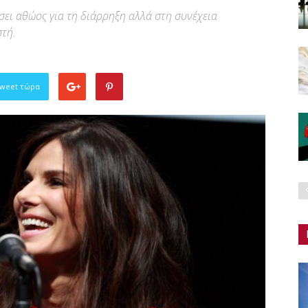
σει αθώος για τη διάρρηξη αλλά στη συνέχεια
στή.
Tweet τώρα