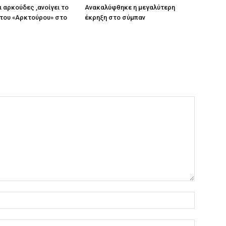
ι αρκούδες ,ανοίγει το
Ανακαλύφθηκε η μεγαλύτερη
του «Αρκτούρου» στο
έκρηξη στο σύμπαν