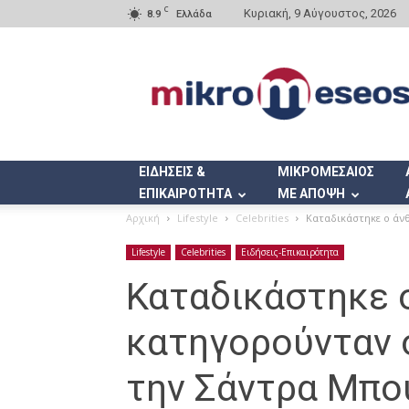
C
Κυριακή, 9 Αύγουστος, 2026
8.9
Ελλάδα
Mikromeseos.gr
ΕΙΔΗΣΕΙΣ &
ΜΙΚΡΟΜΕΣΑΙΟΣ
ΕΠΙΚΑΙΡΟΤΗΤΑ
ΜΕ ΑΠΟΨΗ
Αρχική
Lifestyle
Celebrities
Καταδικάστηκε ο άν
Lifestyle
Celebrities
Ειδήσεις-Επικαιρότητα
Καταδικάστηκε 
κατηγορούνταν 
την Σάντρα Μπο