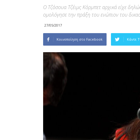
Ο Τζόσουα Τζέιμς Κόρμπετ αρχικά είχε δηλώ
ομολόγησε την πράξη του ενώπιον του δικα
27/05/2017
Κοινοποίηση στο Facebook
Κάντε 