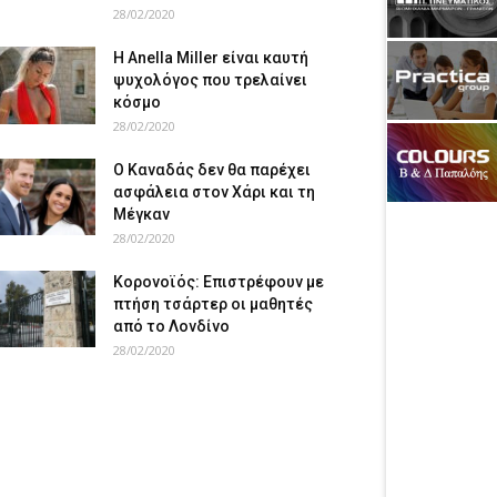
28/02/2020
Η Anella Miller είναι καυτή
ψυχολόγος που τρελαίνει
κόσμο
28/02/2020
Ο Καναδάς δεν θα παρέχει
ασφάλεια στον Χάρι και τη
Μέγκαν
28/02/2020
Κορονοϊός: Επιστρέφουν με
πτήση τσάρτερ οι μαθητές
από το Λονδίνο
28/02/2020