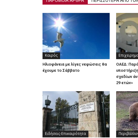
ΠΑΡΟΜΟΙΑ ΑΡΘΡΑ
ΠΕΡΙΣΣΟΤΕΡΑ ΑΠΟ ΤΟ
Καιρός
Επιχειρημ
Ηλιοφάνεια με λίγες νεφώσεις θα
ΟΑΕΔ: Παρ
έχουμε το Σάββατο
υποστήριξη
σχεδίων άν
29 ετών»
Ειδήσεις-Επικαιρότητα
Περιβάλλο